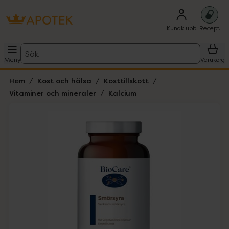
Kundklubb
Recept
Sök
Meny
Varukorg
Hem
Kost och hälsa
Kosttillskott
Vitaminer och mineraler
Kalcium
Hoppa över Lista
Lista: . Innehåller 1 objekt.