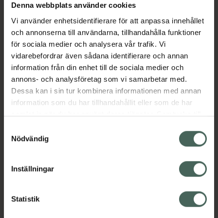
Jämförpris
6,88 kr
/
st
Denna webbplats använder cookies
Vi använder enhetsidentifierare för att anpassa innehållet
EAN:
05033290136598
och annonserna till användarna, tillhandahålla funktioner
Kategorier:
för sociala medier och analysera vår trafik. Vi
Kalcium
Kalcium
Kost och hälsa
Kosttillskott
vidarebefordrar även sådana identifierare och annan
Kosttillskott
Magnesium
Magnesium
information från din enhet till de sociala medier och
Vitaminer och mineraler
annons- och analysföretag som vi samarbetar med.
Vitaminer och mineraler
Dessa kan i sin tur kombinera informationen med annan
information som du har tillhandahållit eller som de har
samlat in när du har använt deras tjänster. Samtycke till
Innehåll
Visa
cookies är frivilligt och du kan när som helst ändra eller
Samtyckesval
återkalla ditt samtycke via webbplatsens
Nödvändig
cookieinställningar. Ett återkallat samtycke påverkar inte
Instruktioner
Visa
lagligheten av behandling som skett innan återkallelsen.
Inställningar
Statistik
Upptäck flera produkter inom