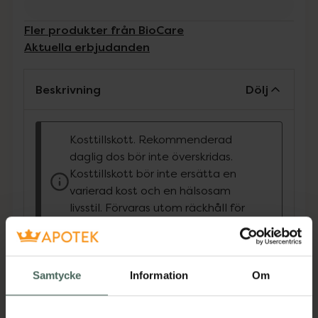
Fler produkter från BioCare
Aktuella erbjudanden
Beskrivning
Dölj
Kosttillskott. Rekommenderad
daglig dos bör inte överskridas.
Kosttillskott bör inte ersätta en
varierad kost och en hälsosam
livsstil. Förvaras utom räckhåll för
små barn.
Detta är en formula med smörsyra buffrad
med kalcium och magnesium. Smörsyra är en
Samtycke
Information
Om
kortkedjig fettsyra som produceras som ett
resultat av bakteriell nedbrytning av kostfiber.