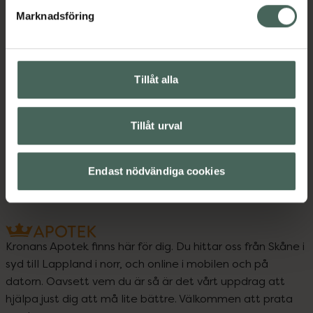
Kalcium
Kalcium
Marknadsföring
Kost och hälsa
Kosttillskott
Kosttillskott
Magnesium
Tillåt alla
Magnesium
Vitaminer och mineraler
Tillåt urval
Vitaminer och mineraler
Endast nödvändiga cookies
Kronans Apotek finns här för dig. Du hittar oss från Skåne i
syd till Lappland i norr, och online i mobilen och på
datorn. Oavsett vem du är så är det vårt uppdrag att
hjälpa just dig att må lite bättre. Välkommen att prata