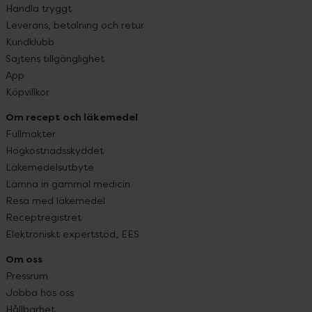
Handla tryggt
Leverans, betalning och retur
Kundklubb
Sajtens tillgänglighet
App
Köpvillkor
Om recept och läkemedel
Fullmakter
Högkostnadsskyddet
Läkemedelsutbyte
Lämna in gammal medicin
Resa med läkemedel
Receptregistret
Elektroniskt expertstöd, EES
Om oss
Pressrum
Jobba hos oss
Hållbarhet