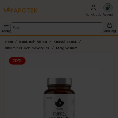
Kundklubb
Recept
Sök
Meny
Varukorg
Hem
Kost och hälsa
Kosttillskott
Vitaminer och mineraler
Magnesium
20%
Hoppa över Lista
Lista: . Innehåller 1 objekt.