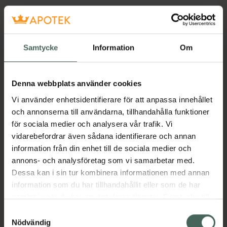
Beskrivning
Dölj
Samtycke
Information
Om
Kosttillskott. Rekommenderad
daglig dos bör inte överskridas.
Kosttillskott bör inte ersätta en
Denna webbplats använder cookies
varierad kost och en hälsosam
Vi använder enhetsidentifierare för att anpassa innehållet
livsstil. Förvaras utom räckhåll för
och annonserna till användarna, tillhandahålla funktioner
små barn.
för sociala medier och analysera vår trafik. Vi
vidarebefordrar även sådana identifierare och annan
Pureness Trippel Magnesium innehåller tre
information från din enhet till de sociala medier och
former av magnesium av högsta kvalitet:
annons- och analysföretag som vi samarbetar med.
Malat, glycinat och taurat. Dessa
Dessa kan i sin tur kombinera informationen med annan
magnesiumsorter är extra skonsamma för
information som du har tillhandahållit eller som de har
magen och absorberas utmärkt av kroppen
samlat in när du har använt deras tjänster. Samtycke till
tack vare kapselhöljet som enbart är gjort av
cookies är frivilligt och du kan när som helst ändra eller
cellulosa och vatten!
Samtyckesval
återkalla ditt samtycke via webbplatsens
Nödvändig