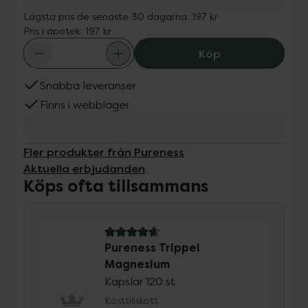
Lägsta pris de senaste 30 dagarna:
197 kr
Pris i apotek:
197 kr
Pureness Trippe
Köp
Snabba leveranser
Finns i webblager
Fler produkter från Pureness
Aktuella erbjudanden
Köps ofta tillsammans
4.8 av 5 i omdöme
Pureness Trippel
Magnesium
Kapslar 120 st
Kosttillskott