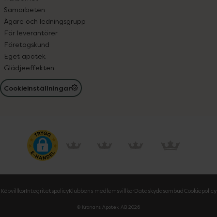
Samarbeten
Ägare och ledningsgrupp
För leverantörer
Företagskund
Eget apotek
Glädjeeffekten
Cookieinställningar
Köpvillkor
Integritetspolicy
Klubbens medlemsvillkor
Dataskyddsombud
Cookiepolicy
© Kronans Apotek AB
2026