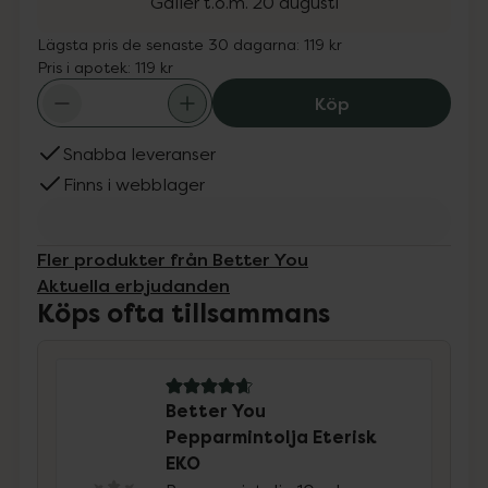
Gäller t.o.m. 20 augusti
Lägsta pris de senaste 30 dagarna:
119 kr
Pris i apotek:
119 kr
Better You Pepp
Köp
Snabba leveranser
Finns i webblager
Fler produkter från Better You
Aktuella erbjudanden
Köps ofta tillsammans
4.8 av 5 i omdöme
Better You
Pepparmintolja Eterisk
EKO