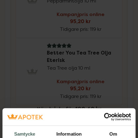
Pepparmintolja 10 ml
Kampanjpris online
95,20 kr
Tidigare pris:
119 kr
5 av 5 i omdöme
Better You Tea Tree Olja
Eterisk
Tea Tree olja 10 ml
Kampanjpris online
95,20 kr
Tidigare pris:
119 kr
Köp båda för
:
190,40 kr
Köp båda
Samtycke
Information
Om