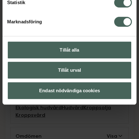
Statistik
vattenlevande organismer med
långtidseffekter, orsakar hudirritation och kan
orsaka allergisk hudreaktion.Vid direkt
Marknadsföring
hudkontakt: Tvätta grundligt med tvål och
vatten. Om hudirritation uppstår; uppsök
medicinsk rådgivning.VID DIREKT
Tillåt alla
ÖGONKONTAKT: Skölj försiktigt med vatten i
flera minuter. Om möjligt, avlägsna
kontaktlinser, fortsätt skölj.
Tillåt urval
Jämförpris
11,90 kr
/
ml
EAN:
07350071064245
Endast nödvändiga cookies
Kategorier:
Ekologisk hudvård
Hudvård
Kroppsolja
Kroppsvård
Omdömen
Visa