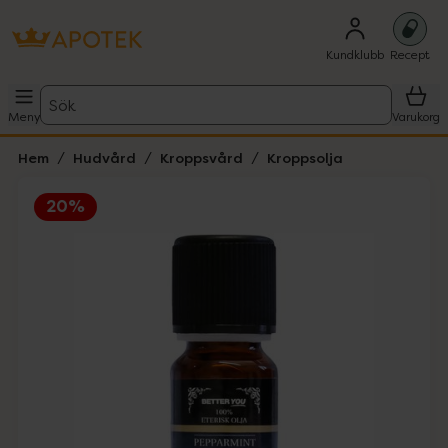
Kundklubb
Recept
Sök
Meny
Varukorg
Hem
Hudvård
Kroppsvård
Kroppsolja
20%
Hoppa över Lista
Lista: . Innehåller 2 objekt.