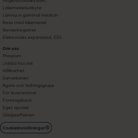
Högkostnadsskyddet
Läkemedelsutbyte
Lämna in gammal medicin
Resa med läkemedel
Receptregistret
Elektroniskt expertstöd, EES
Om oss
Pressrum
Jobba hos oss
Hållbarhet
Samarbeten
Ägare och ledningsgrupp
För leverantörer
Företagskund
Eget apotek
Glädjeeffekten
Cookieinställningar