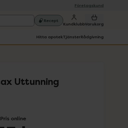
Företagskund
Recept
Kundklubb
Varukorg
Hitta apotek
Tjänster
Rådgivning
sax Uttunning
Pris online