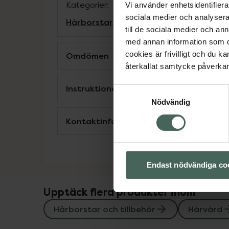
Kategorier:
Vi använder enhetsidentifierar
sociala medier och analysera 
Hårborstar och tillbehör
Hårvård
till de sociala medier och a
med annan information som du 
cookies är frivilligt och du k
Omdömen
återkallat samtycke påverkar 
Instruktioner
Samtyckesval
Nödvändig
Kontaktinfo tillverkare
Endast nödvändiga co
Upptäck flera produkter inom
Hårborstar och tillbehör
Hårvård