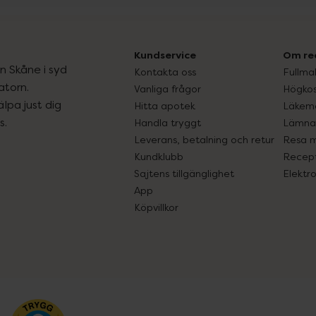
Kundservice
Om re
ån Skåne i syd
Kontakta oss
Fullma
atorn.
Vanliga frågor
Högkos
lpa just dig
Hitta apotek
Läkem
s.
Handla tryggt
Lämna 
Leverans, betalning och retur
Resa 
Kundklubb
Recept
Sajtens tillgänglighet
Elektr
App
Köpvillkor