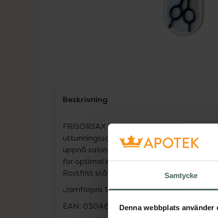
Beskrivning
FRISÖRSAX UTTUNNING - BaByliss profes
uttunningssax/stylingsax är det ultimata v
uppnå salongs-klippningar hemma. Utrust
för optimal komfort. Passar både höger- o
Rostfritt stål.
Samtycke
Jämförpris
149 kr
/
st
EAN:
03048097980109
Denna webbplats använder 