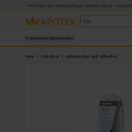
Fri frakt på receptbelagt
Brett utbud
Hälsos
Sök
Produkter
Erbjudanden
Hem
Hårvård
Hårborstar och tillbehör
Hoppa över Lista
Lista: . Innehåller 1 objekt.