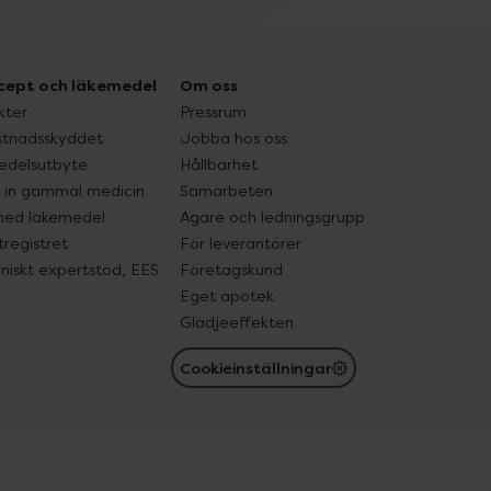
cept och läkemedel
Om oss
kter
Pressrum
tnadsskyddet
Jobba hos oss
edelsutbyte
Hållbarhet
in gammal medicin
Samarbeten
med läkemedel
Ägare och ledningsgrupp
registret
För leverantörer
oniskt expertstöd, EES
Företagskund
Eget apotek
Glädjeeffekten
Cookieinställningar