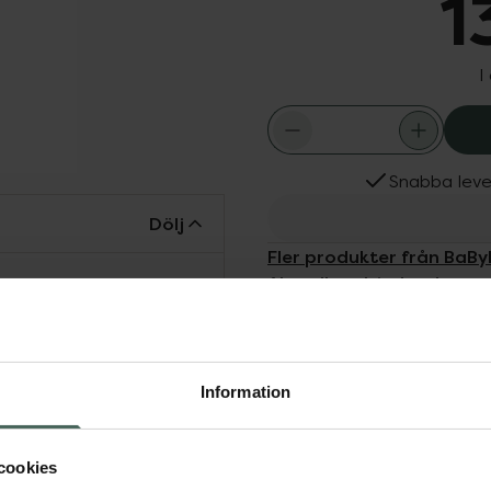
1
I
Snabba leve
Dölj
Fler produkter från BaByl
Aktuella erbjudanden
sionella
erktyget för att enkelt
ad med två fingerstöd
ch vänsterhänta.
Information
cookies