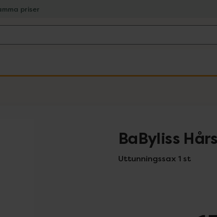
amma priser
BaByliss Hår
Uttunningssax 1 st