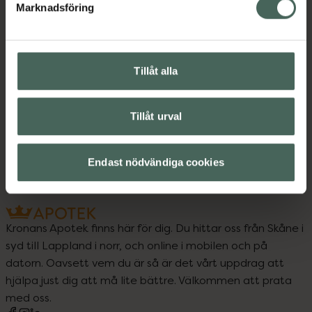
Instruktioner
Visa
Marknadsföring
Tillåt alla
Upptäck flera produkter inom
Intim
Intimhygien
Intimkräm
Tillåt urval
Intimtvål
Endast nödvändiga cookies
Kronans Apotek finns här för dig. Du hittar oss från Skåne i
syd till Lappland i norr, och online i mobilen och på
datorn. Oavsett vem du är så är det vårt uppdrag att
hjälpa just dig att må lite bättre. Välkommen att prata
med oss.