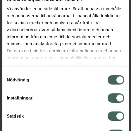
på intimt obehag. Femi Daily är en
Vi använder enhetsidentifierare för att anpassa innehållet
vattenbaserad, hormonfri gel, som med hjälp
och annonserna till användarna, tillhandahålla funktioner
av glycerin lugnar och fuktar intimområdet,
för sociala medier och analysera vår trafik. Vi
medan den naturliga ingrediensen tea tree
vidarebefordrar även sådana identifierare och annan
oil, minimerar orenheter och eventuell
information från din enhet till de sociala medier och
obehaglig lukt. Båda produkterna är förstås
annons- och analysföretag som vi samarbetar med.
anpassade för användning i intimområdet
Dessa kan i sin tur kombinera informationen med annan
samt dermatologiskt och kliniskt testade.
information som du har tillhandahållit eller som de har
Jämförpris
187 kr
/
st
samlat in när du har använt deras tjänster. Samtycke till
cookies är frivilligt och du kan när som helst ändra eller
EAN:
05709455013300
Samtyckesval
återkalla ditt samtycke via webbplatsens
Nödvändig
Kategorier:
cookieinställningar. Ett återkallat samtycke påverkar inte
Intim
Intimhygien
Intimkräm
Intimtvål
lagligheten av behandling som skett innan återkallelsen.
Inställningar
Innehåll
Visa
Statistik