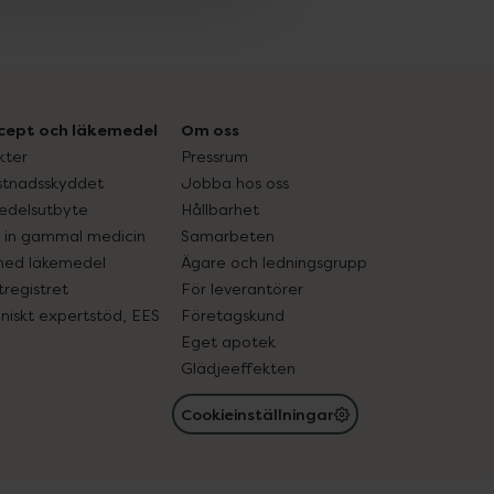
cept och läkemedel
Om oss
kter
Pressrum
tnadsskyddet
Jobba hos oss
edelsutbyte
Hållbarhet
in gammal medicin
Samarbeten
med läkemedel
Ägare och ledningsgrupp
registret
För leverantörer
oniskt expertstöd, EES
Företagskund
Eget apotek
Glädjeeffekten
Cookieinställningar