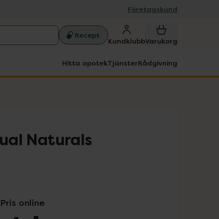
Företagskund
Recept
Kundklubb
Varukorg
Hitta apotek
Tjänster
Rådgivning
dual Naturals
Pris online