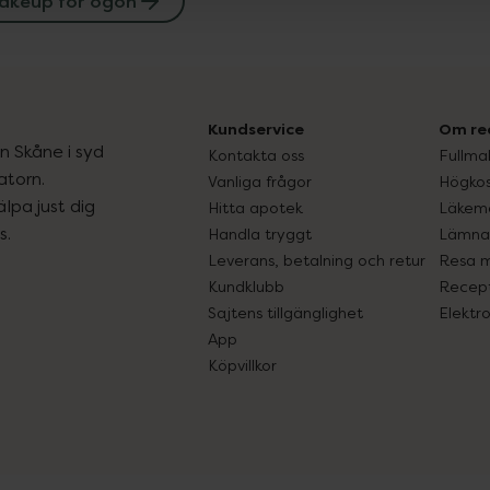
akeup för ögon
Kundservice
Om re
ån Skåne i syd
Kontakta oss
Fullma
atorn.
Vanliga frågor
Högkos
lpa just dig
Hitta apotek
Läkem
s.
Handla tryggt
Lämna 
Leverans, betalning och retur
Resa 
Kundklubb
Recept
Sajtens tillgänglighet
Elektr
App
Köpvillkor