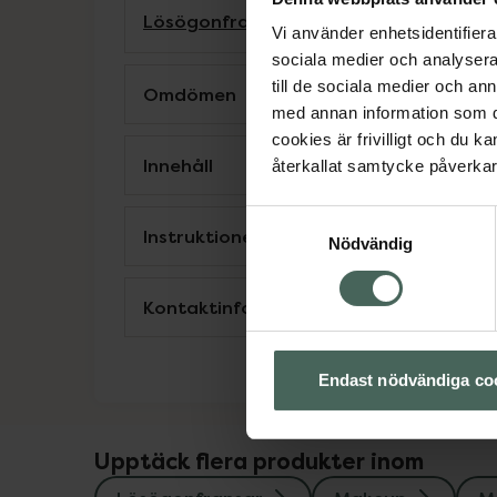
Lösögonfransar
Makeup
Makeup för ö
Vi använder enhetsidentifierar
sociala medier och analysera 
till de sociala medier och a
Omdömen
med annan information som du 
cookies är frivilligt och du k
Innehåll
återkallat samtycke påverkar 
Samtyckesval
Instruktioner
Nödvändig
Kontaktinfo tillverkare
Endast nödvändiga co
Upptäck flera produkter inom