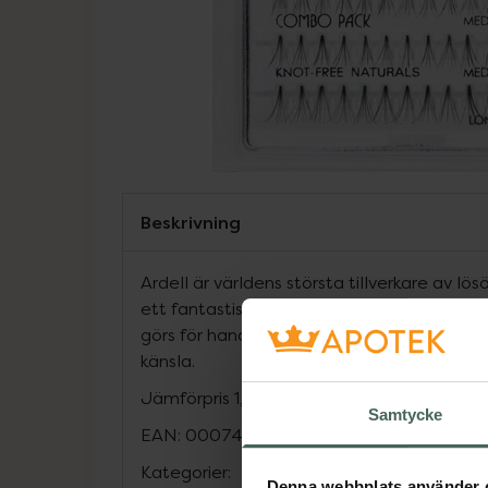
Beskrivning
Ardell är världens största tillverkare av l
ett fantastiskt utbud av lösögonfransar m
görs för hand och av äkta hår, för en profes
känsla.
Jämförpris
1,43 kr
/
st
Samtycke
EAN:
00074764650634
Kategorier:
Denna webbplats använder 