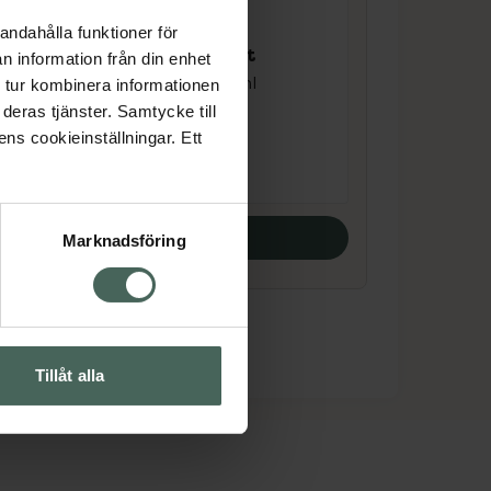
andahålla funktioner för
4.3 av 5 i omdöme
Coloran Brunsvart
n information från din enhet
Ögonbrynsfärg 8 ml
 tur kombinera informationen
deras tjänster. Samtycke till
Pris online
ens cookieinställningar. Ett
88 kr
Köp båda
Marknadsföring
Tillåt alla