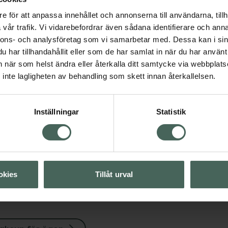
gon
4.7 av 5 i omdöme
e för att anpassa innehållet och annonserna till användarna, tillh
Ardell Individual
vår trafik. Vi vidarebefordrar även sådana identifierare och anna
Naturals
nnons- och analysföretag som vi samarbetar med. Dessa kan i sin
Visa
Lösögonfransar 56 st
har tillhandahållit eller som de har samlat in när du har använt 
an när som helst ändra eller återkalla ditt samtycke via webbplats
Pris online
Visa
inte lagligheten av behandling som skett innan återkallelsen.
64 kr
Köp båda för
:
Visa
Inställningar
Statistik
152 kr
Visa
okies
Tillåt urval