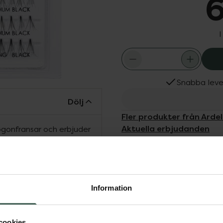
6
I
Snabba leve
Dölj
Fler produkter från Ardel
Aktuella erbjudanden
ösögonfransar och erbjuder
Köps ofta tills
ed hög kvalité. Fransarna
sionell och naturlig
Information
cookies