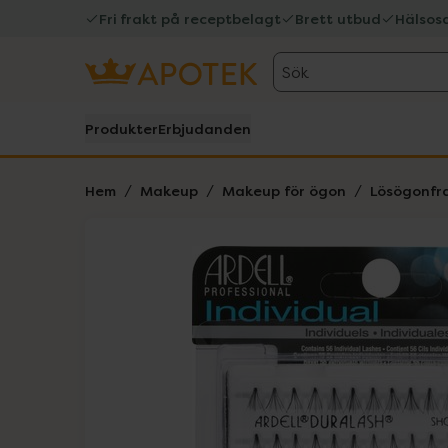
Fri frakt på receptbelagt
Brett utbud
Hälsos
Sök
Produkter
Erbjudanden
Hem
Makeup
Makeup för ögon
Lösögonfr
Hoppa över Lista
Lista: . Innehåller 1 objekt.