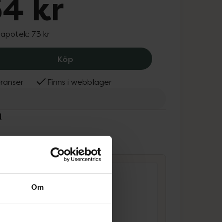
4 kr
 apotek:
73 kr
Ardell Individual Naturals, 64 kr.
Köp
ranser
Finns i webblager
l
ammans
Om