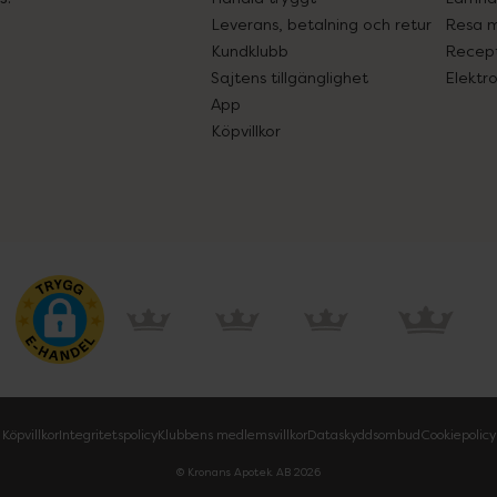
Leverans, betalning och retur
Resa 
Kundklubb
Recept
Sajtens tillgänglighet
Elektr
App
Köpvillkor
Köpvillkor
Integritetspolicy
Klubbens medlemsvillkor
Dataskyddsombud
Cookiepolicy
© Kronans Apotek AB
2026