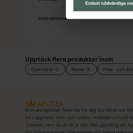
Endast nödvändiga co
Instruktioner
Upptäck flera produkter inom
Djurvård
Hund
Päls- och kl
Kronans Apotek finns här för dig. Du hittar oss fr
till Lappland i norr, och online i mobilen och på d
Oavsett vem du är så är det vårt uppdrag att hjä
att må lite bättre. Välkommen att prata med os