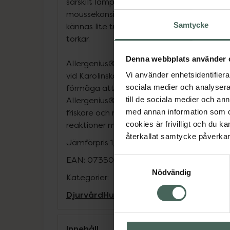
särskilt lämplig för mindre hundar eller de
moussekonsistens framför spray. Vid applice
Samtycke
kännas lite tunga eller klibbiga, men detta
torkar.
Denna webbplats använder 
Allergenius® Dog Specialbalsam Mousse ä
vid Karolinska Institutet och tillverkat här 
Vi använder enhetsidentifierar
förmåga att bidra till att reda ut tovor på e
sociala medier och analysera 
Allergenius® Dog Specialbalsam Mousse d
till de sociala medier och a
friskare och mer glänsande päls samtidigt s
med annan information som du 
reaktioner minskar.
cookies är frivilligt och du k
återkallat samtycke påverkar 
Jämförpris
1,70 kr
/
ml
EAN:
07350086150032
Samtyckesval
Nödvändig
Kategorier:
Djurvård
Hund
Päls- och klövvård
Innehåll