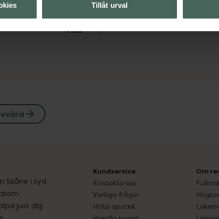
okies
Tillåt urval
Visa
övvård
Kundservice
Om re
ån Skåne i syd
Kontakta oss
Fullma
atorn.
Vanliga frågor
Högkos
lpa just dig
Hitta apotek
Läkem
s.
Handla tryggt
Lämna 