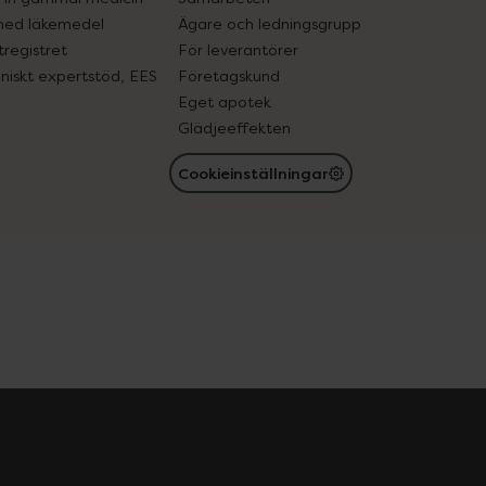
med läkemedel
Ägare och ledningsgrupp
registret
För leverantörer
oniskt expertstöd, EES
Företagskund
Eget apotek
Glädjeeffekten
Cookieinställningar