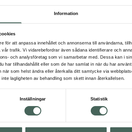
 som föredrar en
ring kan vissa pälsar
Information
 försvinner när pälsen
cookies
r framtaget av forskare
i Sverige. Med dess
e för att anpassa innehållet och annonserna till användarna, tillh
tt naturligt sätt, låter
vår trafik. Vi vidarebefordrar även sådana identifierare och anna
in hund njuta av en
nnons- och analysföretag som vi samarbetar med. Dessa kan i sin
om risken för allergiska
har tillhandahållit eller som de har samlat in när du har använt 
an när som helst ändra eller återkalla ditt samtycke via webbplats
inte lagligheten av behandling som skett innan återkallelsen.
Inställningar
Statistik
Visa