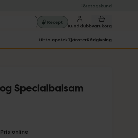
Företagskund
Recept
Kundklubb
Varukorg
Hitta apotek
Tjänster
Rådgivning
Dog Specialbalsam
Pris online