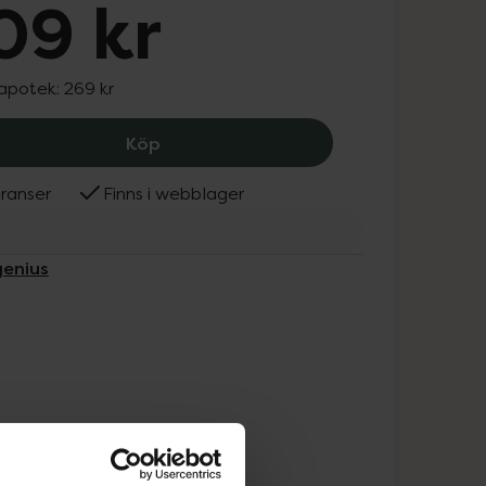
09 kr
 apotek:
269 kr
Allergenius Dog Specialbalsam Mouss
Köp
ranser
Finns i webblager
genius