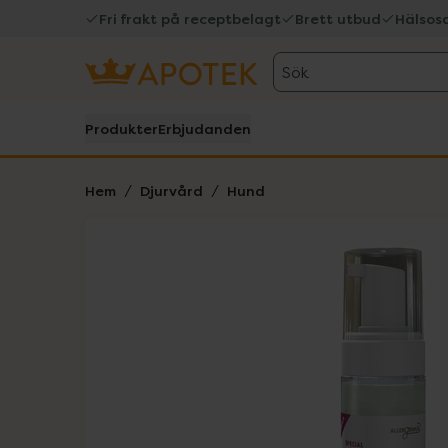
Fri frakt på receptbelagt
Brett utbud
Hälsos
Sök
Produkter
Erbjudanden
Hem
Djurvård
Hund
Hoppa över Lista
Lista: . Innehåller 1 objekt.