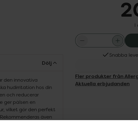
2
I
Snabba leve
Dölj
Fler produkter från Aller
r den innovativa
Aktuella erbjudanden
ka hudirritation hos din
ren och reducerar
e ger pälsen en
ur, vilket gör den perfekt
na.Rekommenderas även
lätt får irriterad hud,
ecialbalsam Mousse är