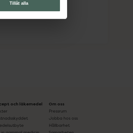
Tillåt alla
cept och läkemedel
Om oss
kter
Pressrum
tnadsskyddet
Jobba hos oss
edelsutbyte
Hållbarhet
in gammal medicin
Samarbeten