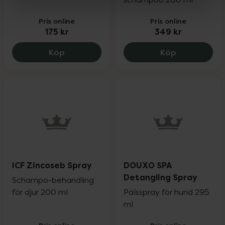
Pris online
Pris online
175 kr
349 kr
Solosun SPF 30, 175 kr.
ICF Peptive
Köp
Köp
ICF Zincoseb Spray
DOUXO SPA
Detangling Spray
Schampo-behandling
för djur 200 ml
Pälsspray för hund 295
ml