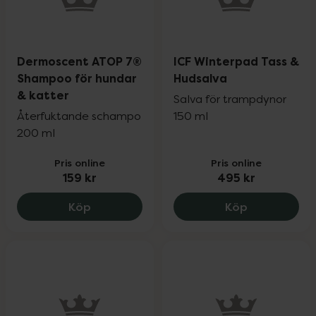
Dermoscent ATOP 7®
ICF Winterpad Tass &
Shampoo för hundar
Hudsalva
& katter
Salva för trampdynor
Återfuktande schampo
150 ml
200 ml
Pris online
Pris online
159 kr
495 kr
Dermoscent ATOP 7® Shampoo för hunda
ICF Winterp
Köp
Köp