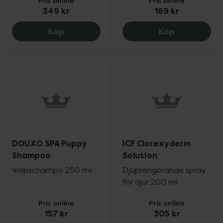
Pris online
Pris online
349 kr
169 kr
ICF Zincoseb Spray, 349 kr.
DOUXO SPA D
Köp
Köp
DOUXO SPA Puppy
ICF Clorexyderm
Shampoo
Solution
Valpschampo 250 ml
Djuprengörande spray
för djur 200 ml
Pris online
Pris online
157 kr
305 kr