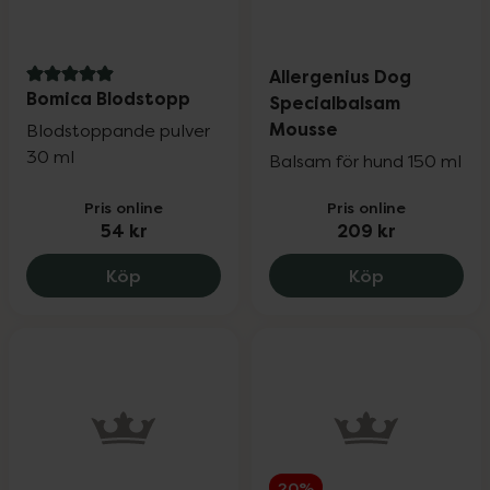
Allergenius Dog
5 av 5 i omdöme
Bomica Blodstopp
Specialbalsam
Mousse
Blodstoppande pulver
30 ml
Balsam för hund 150 ml
Pris online
Pris online
54 kr
209 kr
Bomica Blodstopp, 54 kr.
Allergenius
Köp
Köp
20%