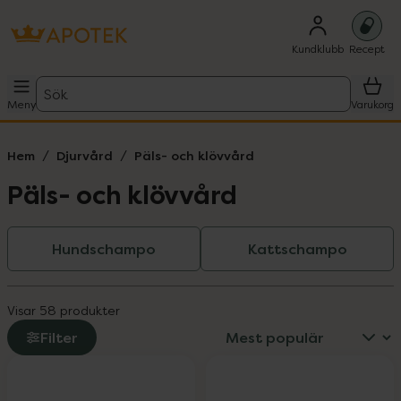
Kundklubb
Recept
Sök
Meny
Varukorg
Hem
Djurvård
Päls- och klövvård
Päls- och klövvård
Hundschampo
Kattschampo
Visar 58 produkter
Filter