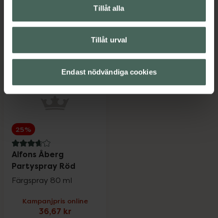
23,92 kr
26,92 kr
Tillåt alla
Tidigare pris:
31,90 kr
Tidigare pris:
35,90 kr
Alfons Åberg Handtvål, 23.92 kr.
Alfons Åber
Köp
Köp
Tillåt urval
Endast nödvändiga cookies
25%
3.7 av 5 i omdöme
Alfons Åberg
Partyspray Röd
Färgspray 80 ml
Kampanjpris online
36,67 kr