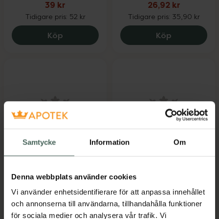
39 kr
26,92 kr
Tidigare pris:
52 kr
Tidigare pris:
35,90 kr
Alfons Åberg Dusch Och Schampo, 39 k
Alfons Åber
Köp
Köp
25%
25%
Samtycke
Information
Om
Alfons Åberg
4 av 5 i omdöme
Alfons Åberg
Badskum
Balsamspray
Milt badskum 500 ml
Denna webbplats använder cookies
Balsamspray för barn,
150 ml
Vi använder enhetsidentifierare för att anpassa innehållet
och annonserna till användarna, tillhandahålla funktioner
Kampanjpris online
Kampanjpris online
för sociala medier och analysera vår trafik. Vi