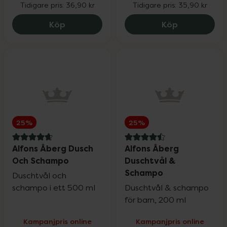
Tidigare pris:
36,90 kr
Tidigare pris:
35,90 kr
Alfons Åberg Balsam, 27.67 kr.
Alfons Åber
Köp
Köp
25%
25%
4.7 av 5 i omdöme
4.5 av 5 i omdöme
Alfons Åberg Dusch
Alfons Åberg
Och Schampo
Duschtvål &
Schampo
Duschtvål och
schampo i ett 500 ml
Duschtvål & schampo
för barn, 200 ml
Kampanjpris online
Kampanjpris online