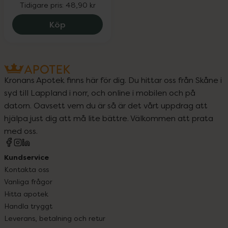
Tidigare pris:
48,90 kr
Alfons Åberg Partyspray Röd, 36.67 kr.
Köp
Kronans Apotek finns här för dig. Du hittar oss från Skåne i
syd till Lappland i norr, och online i mobilen och på
datorn. Oavsett vem du är så är det vårt uppdrag att
hjälpa just dig att må lite bättre. Välkommen att prata
med oss.
Kundservice
Kontakta oss
Vanliga frågor
Hitta apotek
Handla tryggt
Leverans, betalning och retur