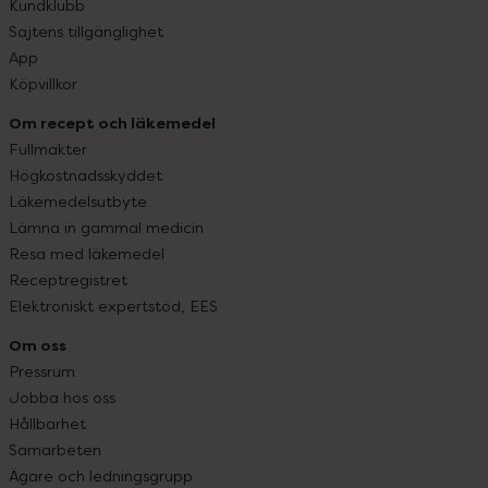
Kundklubb
Sajtens tillgänglighet
App
Köpvillkor
Om recept och läkemedel
Fullmakter
Högkostnadsskyddet
Läkemedelsutbyte
Lämna in gammal medicin
Resa med läkemedel
Receptregistret
Elektroniskt expertstöd, EES
Om oss
Pressrum
Jobba hos oss
Hållbarhet
Samarbeten
Ägare och ledningsgrupp