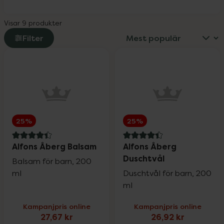
Visar 9 produkter
Filter
25%
25%
4.4 av 5 i omdöme
4.4 av 5 i omdöme
Alfons Åberg Balsam
Alfons Åberg
Duschtvål
Balsam för barn, 200
ml
Duschtvål för barn, 200
ml
Kampanjpris online
Kampanjpris online
27,67 kr
26,92 kr