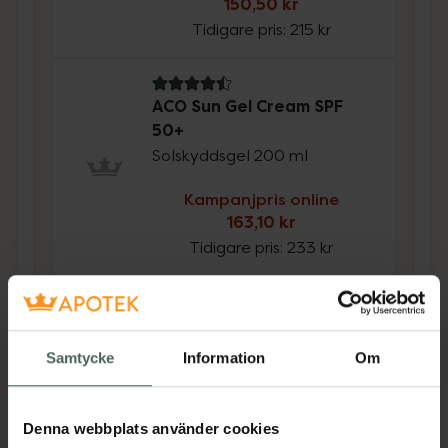
150,50 kr
Tidigare pris:
215 kr
4.5 av 5 i omdöme
ACO Sun Gel Cream SPF
50+
Solskyddsgel 200 ml
Kampanjpris online
163,10 kr
Tidigare pris:
233 kr
Köp båda för
:
313,60 kr
Köp båda
Samtycke
Information
Om
Beskrivning
Dölj
Denna webbplats använder cookies