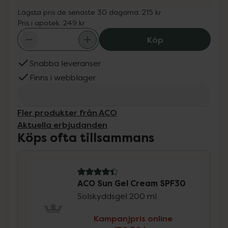
Lägsta pris de senaste 30 dagarna:
215 kr
Pris i apotek:
249 kr
ACO Sun Gel Cre
Köp
Snabba leveranser
Finns i webblager
Fler produkter från ACO
Aktuella erbjudanden
Köps ofta tillsammans
4.4 av 5 i omdöme
ACO Sun Gel Cream SPF30
Solskyddsgel 200 ml
Kampanjpris online