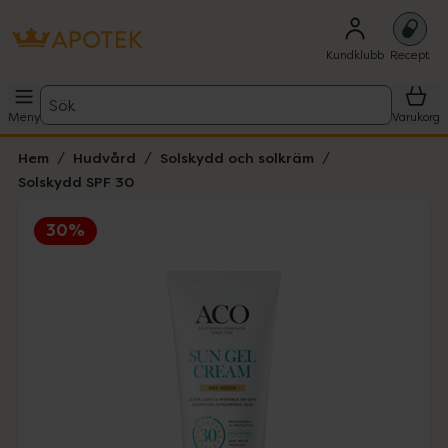
Kundklubb
Recept
Sök
Meny
Varukorg
Hem
Hudvård
Solskydd och solkräm
Solskydd SPF 30
30%
Hoppa över Lista
Lista: . Innehåller 1 objekt.