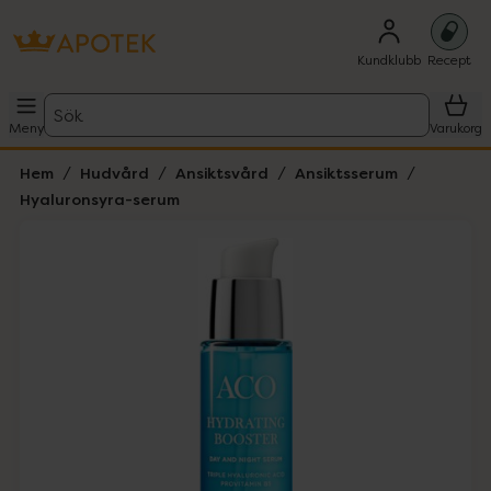
Kundklubb
Recept
Sök
Meny
Varukorg
Hem
Hudvård
Ansiktsvård
Ansiktsserum
Hyaluronsyra-serum
Hoppa över Lista
Lista: . Innehåller 4 objekt.