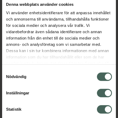
Denna webbplats använder cookies
ACO HYDRATING BOOSTER är ett mycket
Vi använder enhetsidentifierare för att anpassa innehållet
koncentrerat och effektivt serum med trippel
och annonserna till användarna, tillhandahålla funktioner
hyaluronsyra och provitamin B5 som ger
för sociala medier och analysera vår trafik. Vi
omedelbar, intensiv och långvarig
vidarebefordrar även sådana identifierare och annan
återfuktning djupt in i huden. Det förbättrar
information från din enhet till de sociala medier och
elasticiteten, jämnar ut fina linjer och stärker
annons- och analysföretag som vi samarbetar med.
hudbarriären. För en spänstig hud med
Dessa kan i sin tur kombinera informationen med annan
hälsosam lyster.
information som du har tillhandahållit eller som de har
samlat in när du har använt deras tjänster. Samtycke till
INNOVATION:
cookies är frivilligt och du kan när som helst ändra eller
Samtyckesval
•
TRIPPEL HYALURONSYRA - Högmolekylär:
återkalla ditt samtycke via webbplatsens
Nödvändig
Fuktar huden omedelbart - Lågmolekylär: Ger
cookieinställningar. Ett återkallat samtycke påverkar inte
djup och långvarig återfuktning samt ökar
lagligheten av behandling som skett innan återkallelsen.
elasticiteten - Ultralågmolekylär: Fyller ut
Inställningar
huden och jämnar ut fina linjer
•
PANTHENOL / PROVITAMIN B5 lugnar
Statistik
huden och stärker hudbarriären.