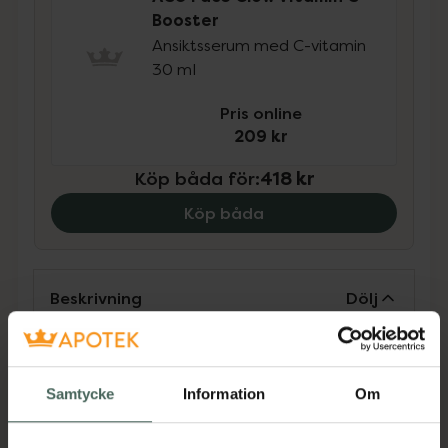
Booster
Ansiktsserum med C-vitamin
30 ml
Pris online
209 kr
Köp båda för
:
418 kr
Köp båda
Beskrivning
Dölj
•
Ger intensiv, långvarig återfuktning
•
Ger en spänstig hud med hälsosam lyster
Samtycke
Information
Om
•
Jämnar ut fina linjer och rynkor
•
Stärker hudbarriären