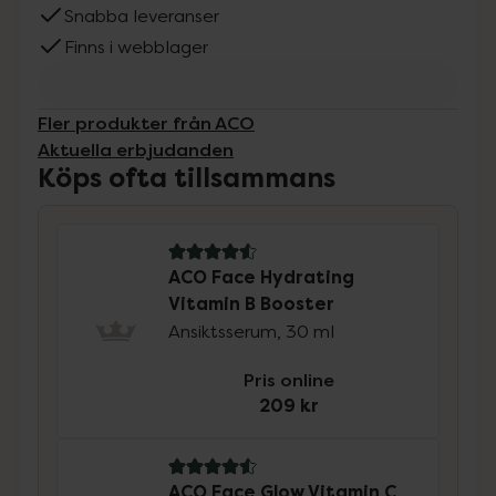
Snabba leveranser
Finns i webblager
Fler produkter från ACO
Aktuella erbjudanden
Köps ofta tillsammans
4.6 av 5 i omdöme
ACO Face Hydrating
Vitamin B Booster
Ansiktsserum, 30 ml
Pris online
209 kr
4.6 av 5 i omdöme
ACO Face Glow Vitamin C