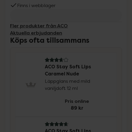
Finns i webblager
Fler produkter från ACO
Aktuella erbjudanden
Köps ofta tillsammans
3.9 av 5 i omdöme
ACO Stay Soft Lips
Caramel Nude
Läppglans med mild
vaniljdoft 12 ml
Pris online
89 kr
4.7 av 5 i omdöme
ACO Stay Soft Lips