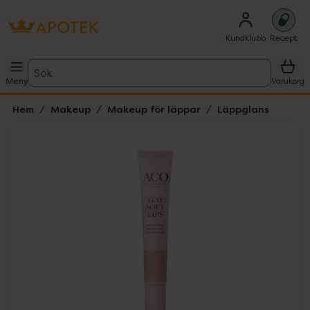
Kundklubb
Recept
Sök
Meny
Varukorg
Hem
Makeup
Makeup för läppar
Läppglans
Hoppa över Lista
Lista: . Innehåller 1 objekt.