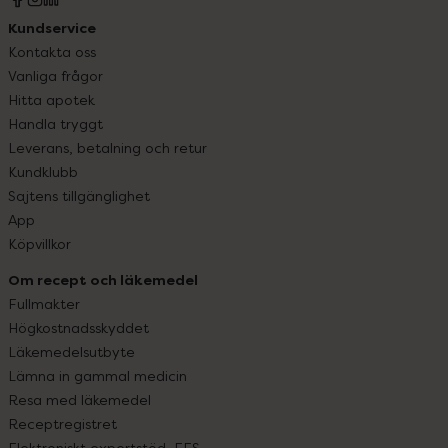
Kundservice
Kontakta oss
Vanliga frågor
Hitta apotek
Handla tryggt
Leverans, betalning och retur
Kundklubb
Sajtens tillgänglighet
App
Köpvillkor
Om recept och läkemedel
Fullmakter
Högkostnadsskyddet
Läkemedelsutbyte
Lämna in gammal medicin
Resa med läkemedel
Receptregistret
Elektroniskt expertstöd, EES