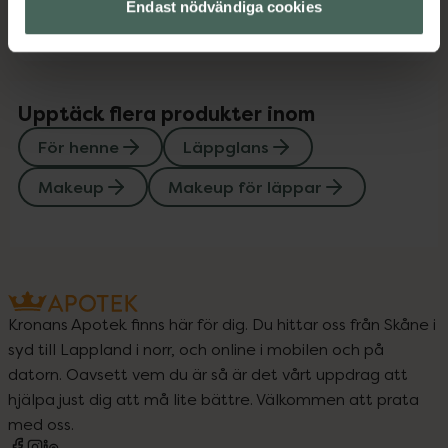
Instruktioner
Visa
Endast nödvändiga cookies
Upptäck flera produkter inom
För henne
Läppglans
Makeup
Makeup för läppar
Kronans Apotek finns här för dig. Du hittar oss från Skåne i
syd till Lappland i norr, och online i mobilen och på
datorn. Oavsett vem du är så är det vårt uppdrag att
hjälpa just dig att må lite bättre. Välkommen att prata
med oss.