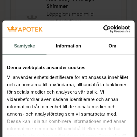
Shimmer
Läppglans med mild
vaniljdoft 12 ml
Pris online
89 kr
Samtycke
Information
Om
Köp båda för
:
178 kr
Köp båda
Denna webbplats använder cookies
Vi använder enhetsidentifierare för att anpassa innehållet
och annonserna till användarna, tillhandahålla funktioner
Beskrivning
Dölj
för sociala medier och analysera vår trafik. Vi
vidarebefordrar även sådana identifierare och annan
information från din enhet till de sociala medier och
• Vitamin E skyddar läpparna
annons- och analysföretag som vi samarbetar med.
• Glycerin återfuktar läpparna intensivt
Dessa kan i sin tur kombinera informationen med annan
• Tranbärsfröolja ger näring till läpparna
information som du har tillhandahållit eller som de har
samlat in när du har använt deras tjänster. Samtycke till