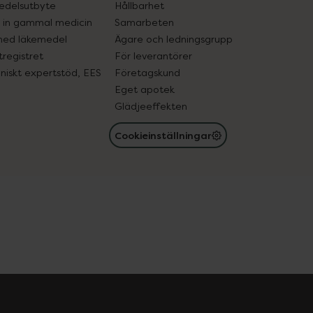
edelsutbyte
Hållbarhet
in gammal medicin
Samarbeten
med läkemedel
Ägare och ledningsgrupp
registret
För leverantörer
oniskt expertstöd, EES
Företagskund
Eget apotek
Glädjeeffekten
Cookieinställningar