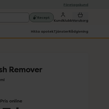
Företagskund
Recept
Kundklubb
Varukorg
Hitta apotek
Tjänster
Rådgivning
ish Remover
Mml
Pris online