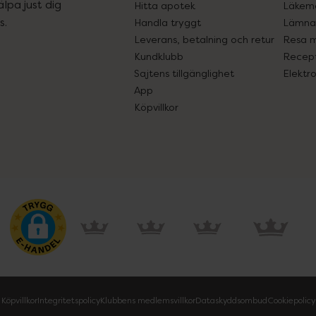
lpa just dig
Hitta apotek
Läkem
s.
Handla tryggt
Lämna 
Leverans, betalning och retur
Resa 
Kundklubb
Recept
Sajtens tillgänglighet
Elektr
App
Köpvillkor
Köpvillkor
Integritetspolicy
Klubbens medlemsvillkor
Dataskyddsombud
Cookiepolicy