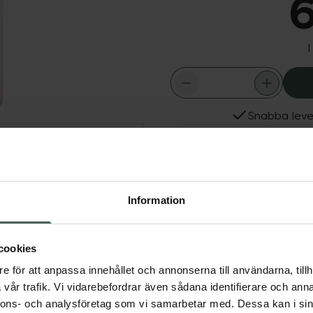
6
I
Snabba leve
Dölj
Fler produkter från ACO
Aktuella erbjudanden
ing från ACO tar
Information
rttagning. Innehåller
cookies
e för att anpassa innehållet och annonserna till användarna, tillh
vår trafik. Vi vidarebefordrar även sådana identifierare och anna
nnons- och analysföretag som vi samarbetar med. Dessa kan i sin