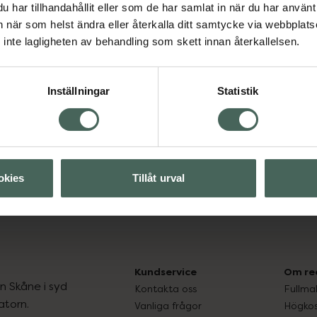
har tillhandahållit eller som de har samlat in när du har använt 
Naglar
an när som helst ändra eller återkalla ditt samtycke via webbplats
inte lagligheten av behandling som skett innan återkallelsen.
Visa
Inställningar
Statistik
okies
Tillåt urval
Naglar
Naglar
Kundservice
Om re
ån Skåne i syd
Kontakta oss
Fullma
atorn.
Vanliga frågor
Högkos