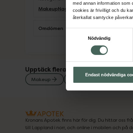
med annan information som du 
Makeup
Nagellacksborttagning
Naglar
cookies är frivilligt och du k
återkallat samtycke påverkar 
Omdömen
Samtyckesval
Nödvändig
Upptäck flera produkter inom
Endast nödvändiga co
Makeup
Nagellacksborttagning
Kronans Apotek finns här för dig. Du hittar oss fr
till Lappland i norr, och online i mobilen och på d