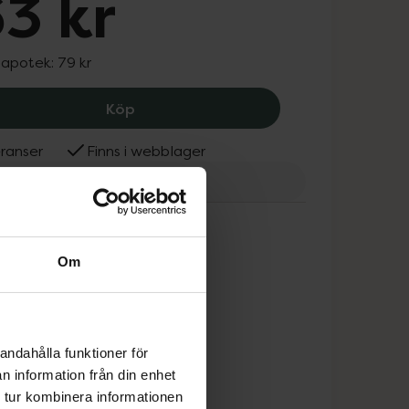
3 kr
 apotek:
79 kr
ACO Nail Polish Remover, 63 kr.
Köp
ranser
Finns i webblager
Om
andahålla funktioner för
n information från din enhet
 tur kombinera informationen