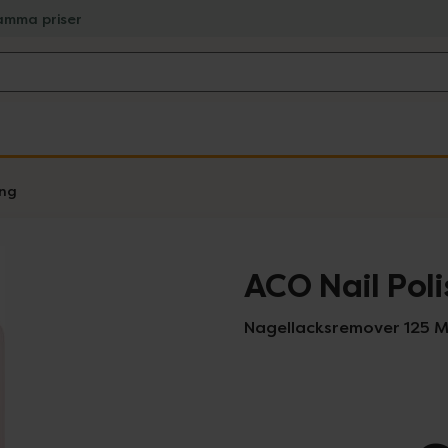
amma priser
ing
ACO Nail Pol
Nagellacksremover 125 