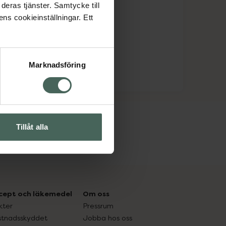
deras tjänster. Samtycke till
ens cookieinställningar. Ett
Marknadsföring
Tillåt alla
cept och läkemedel
Om oss
kter
Pressrum
tnadsskyddet
Jobba hos oss