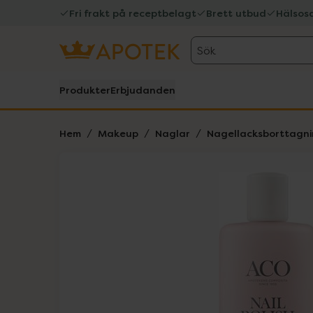
Fri frakt på receptbelagt
Brett utbud
Hälsos
Sök
Produkter
Erbjudanden
Hem
Makeup
Naglar
Nagellacksborttagn
Hoppa över Lista
Lista: . Innehåller 1 objekt.