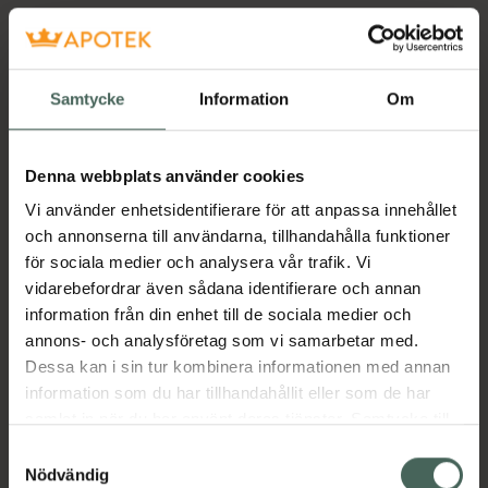
Samtycke
Information
Om
Denna webbplats använder cookies
Vi använder enhetsidentifierare för att anpassa innehållet
och annonserna till användarna, tillhandahålla funktioner
för sociala medier och analysera vår trafik. Vi
vidarebefordrar även sådana identifierare och annan
information från din enhet till de sociala medier och
annons- och analysföretag som vi samarbetar med.
Dessa kan i sin tur kombinera informationen med annan
information som du har tillhandahållit eller som de har
samlat in när du har använt deras tjänster. Samtycke till
cookies är frivilligt och du kan när som helst ändra eller
Samtyckesval
återkalla ditt samtycke via webbplatsens
Nödvändig