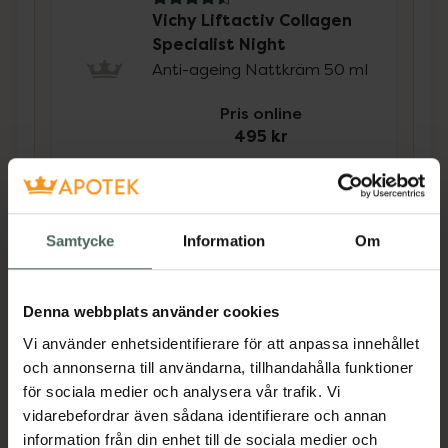
4.5 av 5 i omdöme
Vichy Liftactiv Collagen
Specialist Night
Anti-ageing Nattkräm 50 ml
Pris online
495 kr
Köp båda för
:
1110 kr
Köp båda
Samtycke
Information
Om
Beskrivning
Dölj
Denna webbplats använder cookies
Vi använder enhetsidentifierare för att anpassa innehållet
LIFTACTIV B3 ANTI DARK SPOTS DAGCREME
och annonserna till användarna, tillhandahålla funktioner
SPF50 kombinerar de avancerade anti-age
för sociala medier och analysera vår trafik. Vi
effekterna av Niacinamid (vitamin B3) och
vidarebefordrar även sådana identifierare och annan
peptider med bredspektrigt SPF50 som
information från din enhet till de sociala medier och