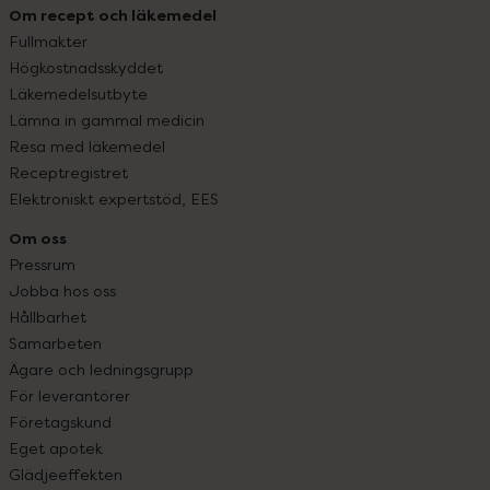
Om recept och läkemedel
Fullmakter
Högkostnadsskyddet
Läkemedelsutbyte
Lämna in gammal medicin
Resa med läkemedel
Receptregistret
Elektroniskt expertstöd, EES
Om oss
Pressrum
Jobba hos oss
Hållbarhet
Samarbeten
Ägare och ledningsgrupp
För leverantörer
Företagskund
Eget apotek
Glädjeeffekten