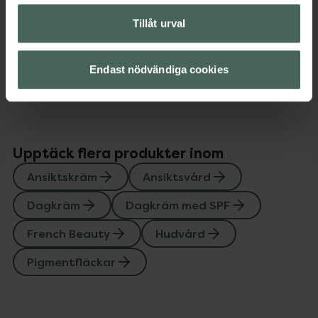
Tillåt urval
Instruktioner
Visa
Endast nödvändiga cookies
Kontaktinfo tillverkare
Visa
Upptäck flera produkter inom
Ansiktskräm
Ansiktsvård
Dagkräm
Dagkräm med SPF
French Beauty
Hudvård
Pigmentfläckar