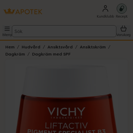
Kundklubb
Recept
Sök
Meny
Varukorg
Hem
Hudvård
Ansiktsvård
Ansiktskräm
Dagkräm
Dagkräm med SPF
Hoppa över Lista
Lista: . Innehåller 1 objekt.