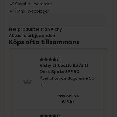
Snabba leveranser
Finns i webblager
Fler produkter från Vichy
Aktuella erbjudanden
Köps ofta tillsammans
4.3 av 5 i omdöme
Vichy Liftactiv B3 Anti
Dark Spots SPF 50
Återfuktande dagcreme 50
ml
Pris online
615 kr