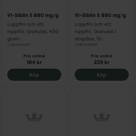
Vi-Siblin S 880 mg/g
Vi-Siblin S 880 mg/g
Loppfrö och vitt
Loppfrö och vitt
loppfrö, Granulat, 450
loppfrö, Granulat i
gram
dospåse, 10...
Läkemedel
Läkemedel
Pris online
Pris online
184 kr
239 kr
Vi-Siblin S 880 mg/g, 184 kr.
Vi-Siblin S 
Köp
Köp