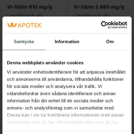
Vi-Siblin 610 mg/g
Vi-Siblin S 880 mg/g
Loppfrö och vitt
Loppfrö och vitt
loppfrö, Granulat i
loppfrö, Granulat i
dospåse, 10...
dospåse, 50...
Läkemedel
Läkemedel
Samtycke
Information
Om
Pris online
Pris online
239 kr
125 kr
Denna webbplats använder cookies
Vi-Siblin 610 mg/g, 239 kr.
Vi-Siblin S 
Köp
Köp
Vi använder enhetsidentifierare för att anpassa innehållet
och annonserna till användarna, tillhandahålla funktioner
för sociala medier och analysera vår trafik. Vi
vidarebefordrar även sådana identifierare och annan
information från din enhet till de sociala medier och
annons- och analysföretag som vi samarbetar med.
Dessa kan i sin tur kombinera informationen med annan
information som du har tillhandahållit eller som de har
samlat in när du har använt deras tjänster. Samtycke till
Vi-Siblin 610 mg/g
Vi-Siblin 610 mg/g