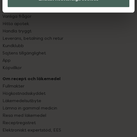
Kundservice
Kontakta oss
Vanliga frågor
Hitta apotek
Handla tryggt
Leverans, betalning och retur
Kundklubb
Sajtens tillgänglighet
App
Köpvillkor
Om recept och läkemedel
Fullmakter
Högkostnadsskyddet
Läkemedelsutbyte
Lämna in gammal medicin
Resa med läkemedel
Receptregistret
Elektroniskt expertstöd, EES