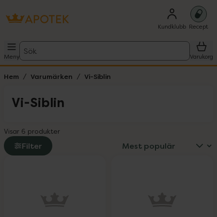
Kundklubb
Recept
Sök
Meny
Varukorg
Hem
Varumärken
Vi-Siblin
Vi-Siblin
Visar 6 produkter
Filter