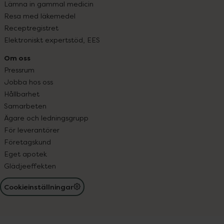
Lämna in gammal medicin
Resa med läkemedel
Receptregistret
Elektroniskt expertstöd, EES
Om oss
Pressrum
Jobba hos oss
Hållbarhet
Samarbeten
Ägare och ledningsgrupp
För leverantörer
Företagskund
Eget apotek
Glädjeeffekten
Cookieinställningar