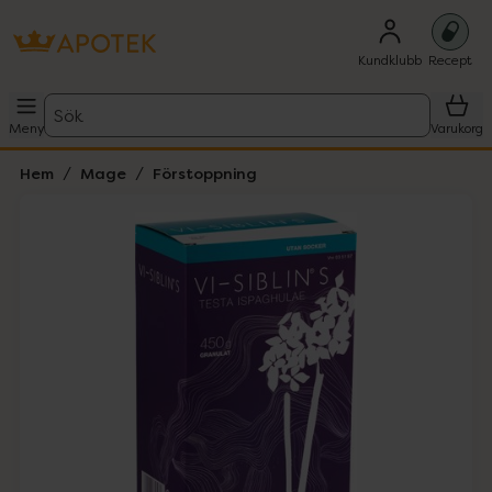
Kundklubb
Recept
Sök
Meny
Varukorg
Hem
Mage
Förstoppning
Hoppa över Lista
Lista: . Innehåller 2 objekt.