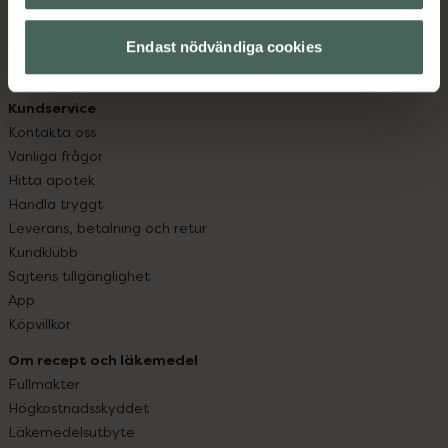
datorn. Oavsett vem du är så är det vårt uppdrag att
hjälpa just dig att må lite bättre. Välkommen att prata
Endast nödvändiga cookies
med oss.
Kundservice
Kontakta oss
Vanliga frågor
Hitta apotek
Handla tryggt
Leverans, betalning och retur
Kundklubb
Sajtens tillgänglighet
App
Köpvillkor
Om recept och läkemedel
Fullmakter
Högkostnadsskyddet
Läkemedelsutbyte