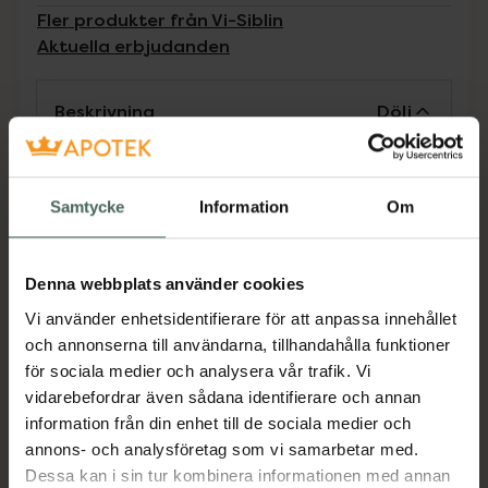
Fler produkter från Vi-Siblin
Aktuella erbjudanden
Beskrivning
Dölj
Receptfritt läkemedel. Läs alltid
Samtycke
Information
Om
bipacksedeln innan användning.
Receptfritt läkemedel. Ett socker- och
glutenfritt volymökande fiberpreparat som
Denna webbplats använder cookies
normaliserar avföringen. Hjälper både mot
Vi använder enhetsidentifierare för att anpassa innehållet
trög och lös mage. Från 2 år. Läs alltid
och annonserna till användarna, tillhandahålla funktioner
bipacksedel innan användning.
för sociala medier och analysera vår trafik. Vi
Jämförpris
464,44 kr
/
kg
vidarebefordrar även sådana identifierare och annan
information från din enhet till de sociala medier och
EAN:
07046260351974
annons- och analysföretag som vi samarbetar med.
Kategorier:
Dessa kan i sin tur kombinera informationen med annan