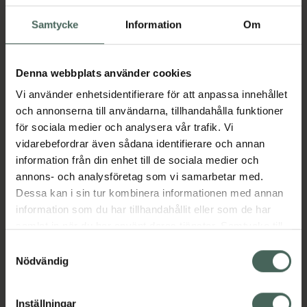
Samtycke
Information
Om
Denna webbplats använder cookies
Vi använder enhetsidentifierare för att anpassa innehållet
och annonserna till användarna, tillhandahålla funktioner
för sociala medier och analysera vår trafik. Vi
vidarebefordrar även sådana identifierare och annan
information från din enhet till de sociala medier och
annons- och analysföretag som vi samarbetar med.
Dessa kan i sin tur kombinera informationen med annan
information som du har tillhandahållit eller som de har
samlat in när du har använt deras tjänster. Samtycke till
cookies är frivilligt och du kan när som helst ändra eller
Samtyckesval
återkalla ditt samtycke via webbplatsens
Nödvändig
cookieinställningar. Ett återkallat samtycke påverkar inte
lagligheten av behandling som skett innan återkallelsen.
Inställningar