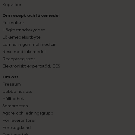
Köpvillkor
Om recept och läkemedel
Fullmakter
Högkostnadsskyddet
Läkemedelsutbyte
Lämna in gammal medicin
Resa med läkemedel
Receptregistret
Elektroniskt expertstöd, EES
Om oss
Pressrum
Jobba hos oss
Hållbarhet
Samarbeten
Ägare och ledningsgrupp
För leverantörer
Företagskund
Eget apotek