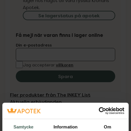
lager hos något av våra fysiska Kronans
Apotek.
Se lagerstatus på apotek
Få mejl när varan finns i lager online
Din e-postadress
villkoren
Jag accepterar
Spara
Fler produkter från The INKEY List
Aktuella erbjudanden
Beskrivning
Dölj
Samtycke
Information
Om