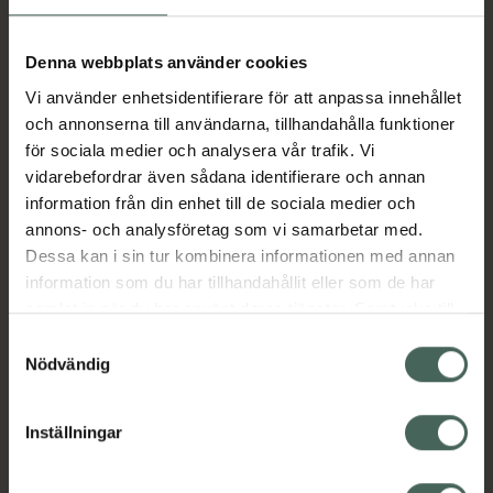
Denna nattbehandling riktar sig mot
hyperpigmentering, ojämn hy och mörka
Denna webbplats använder cookies
fläckar. Det ljusar upp din hy, samt hjälper till
att minska mörka fläckar och ojämn hudton.
Vi använder enhetsidentifierare för att anpassa innehållet
Formulerad med 2% tranexamsyra, 2%
och annonserna till användarna, tillhandahålla funktioner
acaibärsextrakt för att främja en jämn
för sociala medier och analysera vår trafik. Vi
hudton, samt 2% av det uppljusande C-
vidarebefordrar även sådana identifierare och annan
vitamin, ökar den också hudens övergripande
information från din enhet till de sociala medier och
ljushet och jämnar ut hudtonen.
annons- och analysföretag som vi samarbetar med.
Dessa kan i sin tur kombinera informationen med annan
Jämförpris
7,63 kr
/
ml
information som du har tillhandahållit eller som de har
EAN:
05060879821583
samlat in när du har använt deras tjänster. Samtycke till
cookies är frivilligt och du kan när som helst ändra eller
Kategorier:
Samtyckesval
återkalla ditt samtycke via webbplatsens
Nödvändig
Ansiktsserum
Ansiktsvård
Hudvård
cookieinställningar. Ett återkallat samtycke påverkar inte
Pigmentfläckar
lagligheten av behandling som skett innan återkallelsen.
Inställningar
Omdömen
Visa