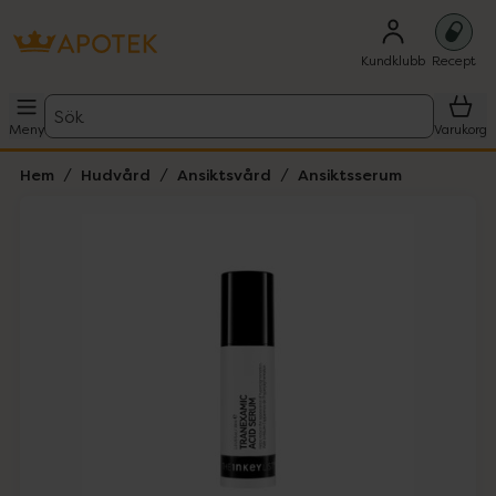
Kundklubb
Recept
Sök
Meny
Varukorg
Hem
Hudvård
Ansiktsvård
Ansiktsserum
Hoppa över Lista
Lista: . Innehåller 4 objekt.