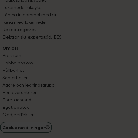
Läkemedelsutbyte
Lämna in gammal medicin
Resa med läkemedel
Receptregistret
Elektroniskt expertstöd, EES
Om oss
Pressrum
Jobba hos oss
Hållbarhet
Samarbeten
Ägare och ledningsgrupp
För leverantörer
Företagskund
Eget apotek
Glädjeeffekten
Cookieinställningar