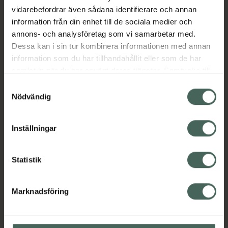
vidarebefordrar även sådana identifierare och annan
information från din enhet till de sociala medier och
annons- och analysföretag som vi samarbetar med.
Dessa kan i sin tur kombinera informationen med annan
information som du har tillhandahållit eller som de har
samlat in när du har använt deras tjänster. Samtycke till
cookies är frivilligt och du kan när som helst ändra eller
Samtyckesval
återkalla ditt samtycke via webbplatsens
Nödvändig
cookieinställningar. Ett återkallat samtycke påverkar inte
lagligheten av behandling som skett innan återkallelsen.
Inställningar
Statistik
Marknadsföring