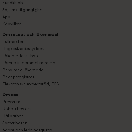
Kundklubb
Sajtens tillgänglighet
App
Köpvillkor
Om recept och läkemedel
Fullmakter
Högkostnadsskyddet
Läkemedelsutbyte
Lämna in gammal medicin
Resa med läkemedel
Receptregistret
Elektroniskt expertstöd, EES
Om oss
Pressrum
Jobba hos oss
Hållbarhet
Samarbeten
Ägare och ledningsgrupp