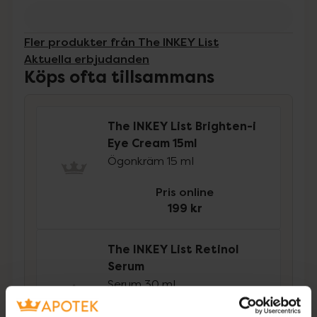
Fler produkter från The INKEY List
Aktuella erbjudanden
Köps ofta tillsammans
The INKEY List Brighten-i
Eye Cream 15ml
Ögonkräm 15 ml
Pris online
199 kr
The INKEY List Retinol
Serum
Serum 30 ml
Pris online