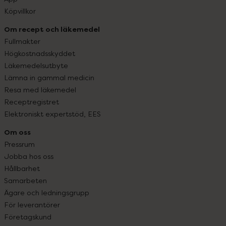
Köpvillkor
Om recept och läkemedel
Fullmakter
Högkostnadsskyddet
Läkemedelsutbyte
Lämna in gammal medicin
Resa med läkemedel
Receptregistret
Elektroniskt expertstöd, EES
Om oss
Pressrum
Jobba hos oss
Hållbarhet
Samarbeten
Ägare och ledningsgrupp
För leverantörer
Företagskund