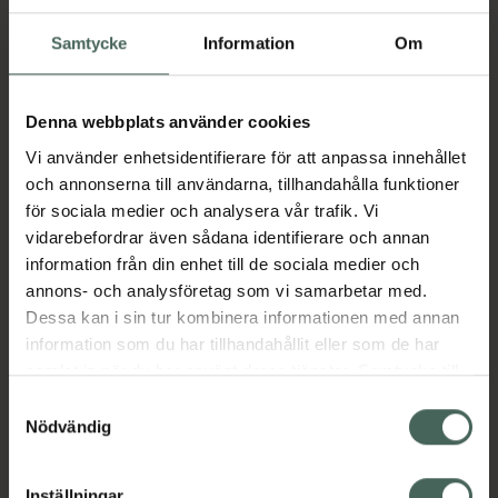
195 kr
Samtycke
Information
Om
Köp båda för
:
394 kr
Köp båda
Denna webbplats använder cookies
Vi använder enhetsidentifierare för att anpassa innehållet
och annonserna till användarna, tillhandahålla funktioner
Beskrivning
Dölj
för sociala medier och analysera vår trafik. Vi
vidarebefordrar även sådana identifierare och annan
information från din enhet till de sociala medier och
En ljusande kräm under ögonen som
annons- och analysföretag som vi samarbetar med.
kombinerar hudvård och kosmetika, vilket ger
Dessa kan i sin tur kombinera informationen med annan
både lång- och kortsiktiga fördelar. Fyra
information som du har tillhandahållit eller som de har
gånger mer potent än vitamin C, Brighten-i
samlat in när du har använt deras tjänster. Samtycke till
under-ögonkräm minskar uppkomsten av
cookies är frivilligt och du kan när som helst ändra eller
mörka ringar och hjälper till att belysa och
Samtyckesval
återkalla ditt samtycke via webbplatsens
förbereda området under ögonen för en
Nödvändig
cookieinställningar. Ett återkallat samtycke påverkar inte
omedelbar boost eller en idealisk sminkbas.
lagligheten av behandling som skett innan återkallelsen.
Jämförpris
13,27 kr
/
ml
Inställningar