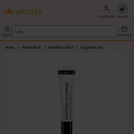
Kundklubb
Recept
Sök
Meny
Varukorg
Hem
Hudvård
Ansiktsvård
Ögonkräm
Hoppa över Lista
Lista: . Innehåller 5 objekt.