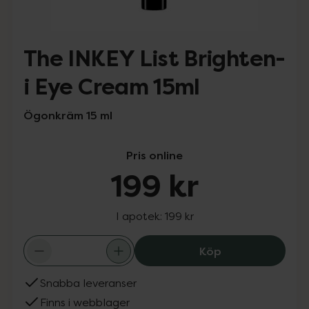
The INKEY List Brighten-
i Eye Cream 15ml
Ögonkräm 15 ml
Pris online
199 kr
I apotek:
199 kr
The INKEY List B
Köp
Snabba leveranser
Finns i webblager