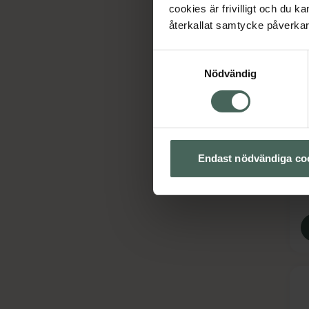
cookies är frivilligt och du k
återkallat samtycke påverkar 
Samtyckesval
Nödvändig
3
S
A
S
Endast nödvändiga co