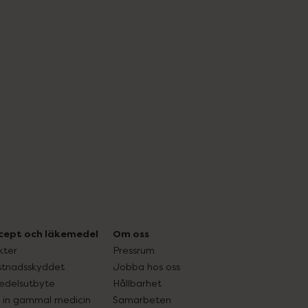
cept och läkemedel
Om oss
kter
Pressrum
tnadsskyddet
Jobba hos oss
edelsutbyte
Hållbarhet
in gammal medicin
Samarbeten