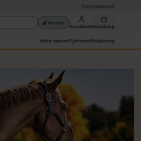
Företagskund
Recept
Kundklubb
Varukorg
Hitta apotek
Tjänster
Rådgivning