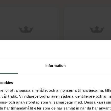
nögg Foam Bandage
Adhesive Snögg Foa
dhesive 14 cm x 2 m
Våtservetter 30 st
jälvhäftande förband 1 st
Information
Pris online
Pris online
339 kr
459 kr
cookies
Snögg Foam Bandage Adhesive 14 cm x 2
Adhe
Köp
Köp
e för att anpassa innehållet och annonserna till användarna, tillh
vår trafik. Vi vidarebefordrar även sådana identifierare och anna
nnons- och analysföretag som vi samarbetar med. Dessa kan i sin
har tillhandahållit eller som de har samlat in när du har använt 