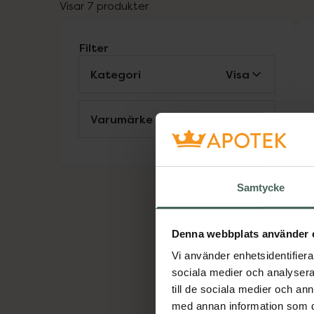
Visar 7 produkter
Filter
Kategori
Visa
Varumärke
Visa
S
A
S
Samtycke
Denna webbplats använder 
Vi använder enhetsidentifierar
sociala medier och analysera 
till de sociala medier och a
med annan information som du 