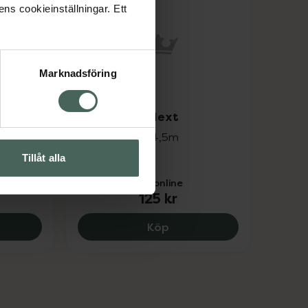
ens cookieinställningar. Ett
Marknadsföring
 Thick
5 av 5 i omdöme
Snögg SOFT Next
Produkt 6cmx4,5m
1 st
Tillåt alla
Pris online
125 kr
m, 295 kr.
g Foam Bandage Thick 9 cm x 2 m, 309 kr.
Snögg SOFT Next, 125 kr.
Köp