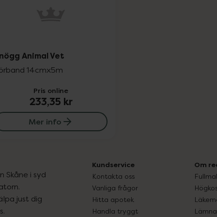
nögg Animal Vet
örband 14cmx5m
Pris online
233,35 kr
Mer info
Kundservice
Om re
ån Skåne i syd
Kontakta oss
Fullma
atorn.
Vanliga frågor
Högkos
lpa just dig
Hitta apotek
Läkem
s.
Handla tryggt
Lämna 