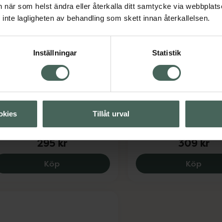
an när som helst ändra eller återkalla ditt samtycke via webbplats
inte lagligheten av behandling som skett innan återkallelsen.
Inställningar
Statistik
Snögg Foam Bandage
 av 5 i omdöme
nögg Foam Bandage
9 cm x 2 m
dhesive 9 cm x 2 m
Självhäftande förband 
jälvhäftande förband 1 st
okies
Tillåt urval
Pris online
Pris online
295 kr
309 kr
Snögg Foam Bandage Adhesive 9 cm x 2 
Snög
Köp
Köp