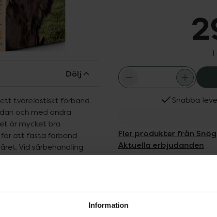
2
I
Dölj
Snabba leve
tt tvärelastiskt förband
sidan och med andra
et är mycket bra
Fler produkter från Snö
 för att fästa förband
Aktuella erbjudanden
 såret. Vid sårbehandling
e med fördel användas
age thin eller
e är 9 cm brett och 2
ängd. Skumplastdynan är
Information