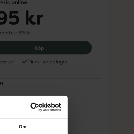
Pris online
95 kr
 apotek:
315 kr
Snögg Foam Bandage Adhesive 9 cm x
Köp
ranser
Finns i webblager
gg
Om