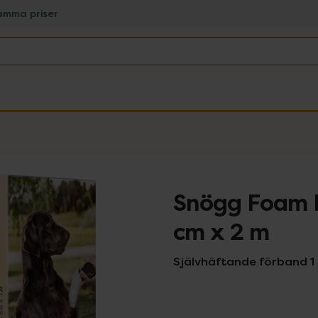
amma priser
Snögg Foam 
cm x 2 m
Självhäftande förband 1 