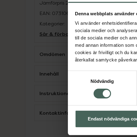
Jämförpris
295 kr
/
st
EAN:
07310617310984
Denna webbplats använder 
Kategorier:
Vi använder enhetsidentifierar
sociala medier och analysera 
Sår & förband
Sår, bett och stick
till de sociala medier och a
med annan information som du 
cookies är frivilligt och du k
Omdömen
återkallat samtycke påverkar 
Innehåll
Samtyckesval
Nödvändig
Instruktioner
Kontaktinfo tillverkare
Endast nödvändiga co