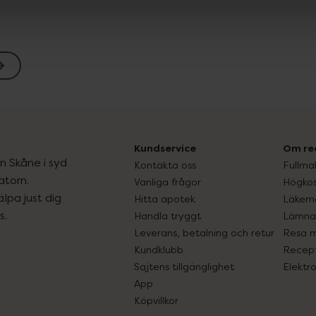
Kundservice
Om re
ån Skåne i syd
Kontakta oss
Fullma
atorn.
Vanliga frågor
Högkos
lpa just dig
Hitta apotek
Läkem
s.
Handla tryggt
Lämna 
Leverans, betalning och retur
Resa 
Kundklubb
Recept
Sajtens tillgänglighet
Elektr
App
Köpvillkor