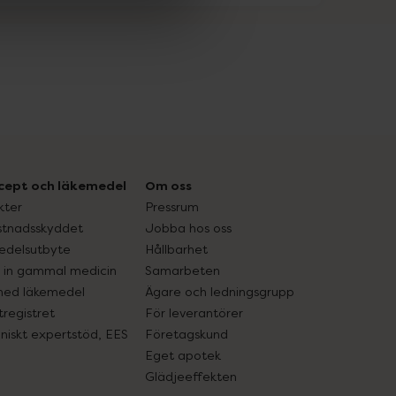
cept och läkemedel
Om oss
kter
Pressrum
tnadsskyddet
Jobba hos oss
edelsutbyte
Hållbarhet
in gammal medicin
Samarbeten
med läkemedel
Ägare och ledningsgrupp
registret
För leverantörer
oniskt expertstöd, EES
Företagskund
Eget apotek
Glädjeeffekten