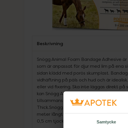
Beskrivning
Snögg Animal Foam Bandage Adhesive är e
som är anpassat för djur med lim på ena 
sidan klädd med porös skumplast. Bandag
vidhäftning på päls och hud och är idealisk
eller vid fixering. Ska inte läggas direkt på
kan Snögg Animal Foam Bandage Adhesiv
tillsammans med Snögg Animal Foam Band
Thick.Snögg Animal Foam Bandage Adhesiv
meter långt och kan klippas till önskad l
0,5 cm tjockt.
Samtycke