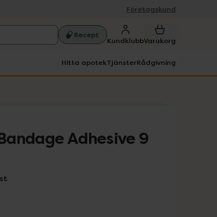
Företagskund
Recept
Kundklubb
Varukorg
Hitta apotek
Tjänster
Rådgivning
Bandage Adhesive 9
st