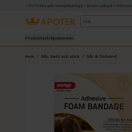
Fri frakt på receptbelagt
Brett utbud
Hälsos
Sök
Produkter
Erbjudanden
Hem
Sår, bett och stick
Sår & förband
Hoppa över Lista
Lista: . Innehåller 1 objekt.