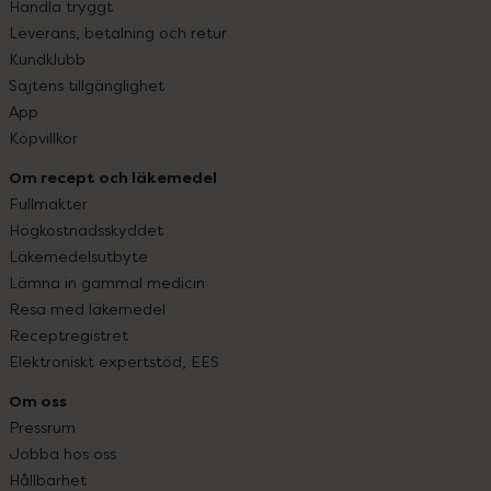
Handla tryggt
Leverans, betalning och retur
Kundklubb
Sajtens tillgänglighet
App
Köpvillkor
Om recept och läkemedel
Fullmakter
Högkostnadsskyddet
Läkemedelsutbyte
Lämna in gammal medicin
Resa med läkemedel
Receptregistret
Elektroniskt expertstöd, EES
Om oss
Pressrum
Jobba hos oss
Hållbarhet