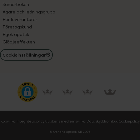
Samarbeten
Ägare och ledningsgrupp
För leverantörer
Företagskund
Eget apotek
Glädjeeffekten
Cookieinställningar
Köpvillkor
Integritetspolicy
Klubbens medlemsvillkor
Dataskyddsombud
Cookiepolicy
© Kronans Apotek AB
2026