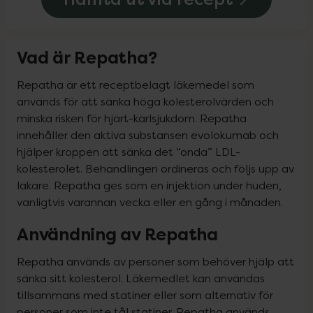
Vad är Repatha?
Repatha är ett receptbelagt läkemedel som 
används för att sänka höga kolesterolvärden och 
minska risken för hjärt-kärlsjukdom. Repatha 
innehåller den aktiva substansen evolokumab och 
hjälper kroppen att sänka det “onda” LDL-
kolesterolet. Behandlingen ordineras och följs upp av 
läkare. Repatha ges som en injektion under huden, 
vanligtvis varannan vecka eller en gång i månaden.
Användning av Repatha
Repatha används av personer som behöver hjälp att 
sänka sitt kolesterol. Läkemedlet kan användas 
tillsammans med statiner eller som alternativ för 
personer som inte tål statiner. Repatha används 