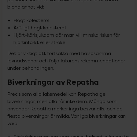
bland annat vid:
Högt kolesterol
Ärftligt högt kolesterol
Hjärt-kärlsjukdom där man vill minska risken för
hjärtinfarkt eller stroke
Det är viktigt att fortsätta med hälsosamma 
levnadsvanor och följa läkarens rekommendationer 
under behandlingen.
Biverkningar av Repatha
Precis som alla läkemedel kan Repatha ge 
biverkningar, men alla får inte dem. Många som 
använder Repatha märker inga besvär alls, och de 
flesta biverkningar är milda. Vanliga biverkningar kan 
vara:
Förkylningssymtom som snuva, halsont eller hosta