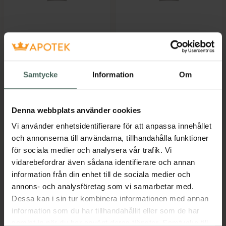
NIOD Non-acid Acid
NIOD Myrrh Clay
Precursor 15%
Ansiktsmask 50 ml
Ansiktsserum 30 ml
Samtycke
Information
Om
Pris online
Pris online
579 kr
449 kr
Denna webbplats använder cookies
NIOD Non-acid Acid Precursor 15%, 579 
NIOD Myrrh 
Köp
Köp
Vi använder enhetsidentifierare för att anpassa innehållet
och annonserna till användarna, tillhandahålla funktioner
för sociala medier och analysera vår trafik. Vi
vidarebefordrar även sådana identifierare och annan
information från din enhet till de sociala medier och
annons- och analysföretag som vi samarbetar med.
Dessa kan i sin tur kombinera informationen med annan
information som du har tillhandahållit eller som de har
samlat in när du har använt deras tjänster. Samtycke till