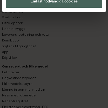
Endast nödvändiga cookies
Kundservice
Kontakta oss
Vanliga frågor
Hitta apotek
Handla tryggt
Leverans, betalning och retur
Kundklubb
Sajtens tillgänglighet
App
Köpvillkor
Om recept och läkemedel
Fullmakter
Högkostnadsskyddet
Läkemedelsutbyte
Lämna in gammal medicin
Resa med läkemedel
Receptregistret
Elektroniskt expertstöd, EES