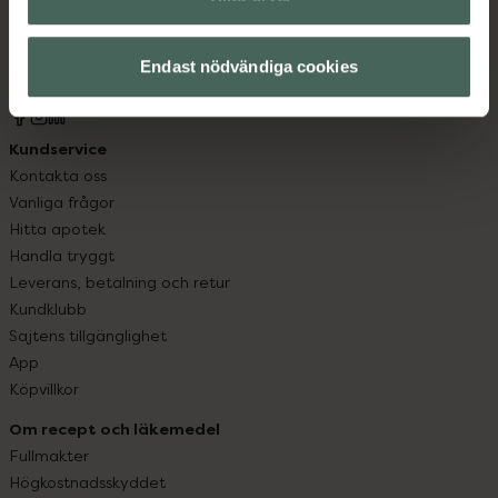
syd till Lappland i norr, och online i mobilen och på
datorn. Oavsett vem du är så är det vårt uppdrag att
hjälpa just dig att må lite bättre. Välkommen att prata
Endast nödvändiga cookies
med oss.
Kundservice
Kontakta oss
Vanliga frågor
Hitta apotek
Handla tryggt
Leverans, betalning och retur
Kundklubb
Sajtens tillgänglighet
App
Köpvillkor
Om recept och läkemedel
Fullmakter
Högkostnadsskyddet