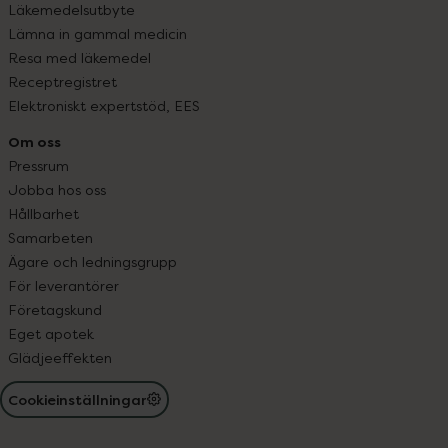
Läkemedelsutbyte
Lämna in gammal medicin
Resa med läkemedel
Receptregistret
Elektroniskt expertstöd, EES
Om oss
Pressrum
Jobba hos oss
Hållbarhet
Samarbeten
Ägare och ledningsgrupp
För leverantörer
Företagskund
Eget apotek
Glädjeeffekten
Cookieinställningar