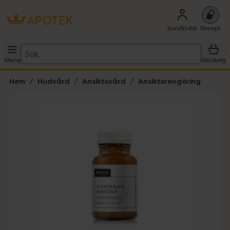
Kundklubb
Recept
Sök
Meny
Varukorg
Hem
Hudvård
Ansiktsvård
Ansiktsrengöring
Hoppa över Lista
Lista: . Innehåller 2 objekt.