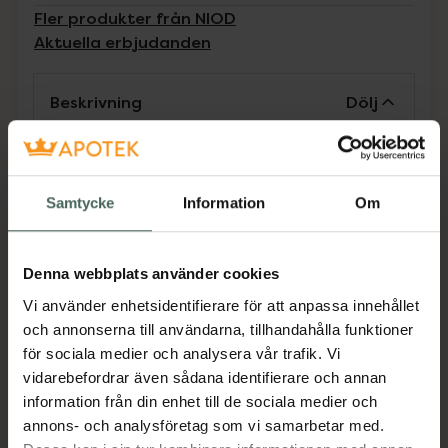
Fler produkter från NIOD
Aktuella erbjudanden
Beskrivning
Dölj
Voicemail Masque är en leave-on mask som
läggs nattetid och bekämpar tecken på
Samtycke
Information
Om
huden som orsakats av försämrad
cellkommunikation. Cellkommunikationen
försämras med åldern samt under stress och
Denna webbplats använder cookies
det resulterar i försämrad lyster och spänst.
Med Voicemail Masque får huden tillbaka sin
Vi använder enhetsidentifierare för att anpassa innehållet
lyster och spänst. Huden vaknar utvilad.
och annonserna till användarna, tillhandahålla funktioner
för sociala medier och analysera vår trafik. Vi
Jämförpris
9780 kr
/
l
vidarebefordrar även sådana identifierare och annan
EAN:
00769915151190
information från din enhet till de sociala medier och
annons- och analysföretag som vi samarbetar med.
Kategorier: