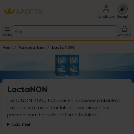
Kundklubb
Recept
Sök
Meny
Varukorg
Hem
Varumärken
LactaNON
LactaNON
LactaNON 4500 FCCU är en laktasenzymtablett. 
Laktsenzym förbättrar laktossmältningen hos 
personer som har svårt att smälta laktos.
Läs mer