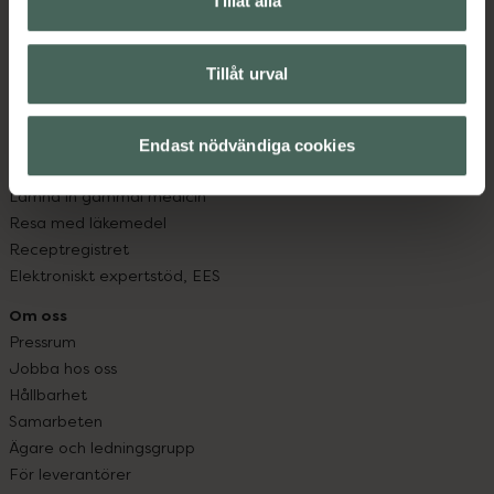
Tillåt alla
App
Köpvillkor
Tillåt urval
Om recept och läkemedel
Fullmakter
Högkostnadsskyddet
Endast nödvändiga cookies
Läkemedelsutbyte
Lämna in gammal medicin
Resa med läkemedel
Receptregistret
Elektroniskt expertstöd, EES
Om oss
Pressrum
Jobba hos oss
Hållbarhet
Samarbeten
Ägare och ledningsgrupp
För leverantörer