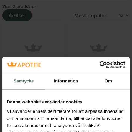
Visar 2 produkter
Filter
Vitabalans
5 av 5 i omdöme
Vitabalans
LactaNON 4500
Samtycke
Information
Om
LactaNON 4500
FCCU
FCCU
Tabletter 30 st
Kosttillskott
Tabletter 90 st
Denna webbplats använder cookies
Kosttillskott
Vi använder enhetsidentifierare för att anpassa innehållet
och annonserna till användarna, tillhandahålla funktioner
Pris online
Pris online
75 kr
149 kr
för sociala medier och analysera vår trafik. Vi