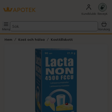
Kundklubb
Recept
Sök
Meny
Varukorg
Hem
Kost och hälsa
Kosttillskott
Hoppa över Lista
Lista: . Innehåller 1 objekt.