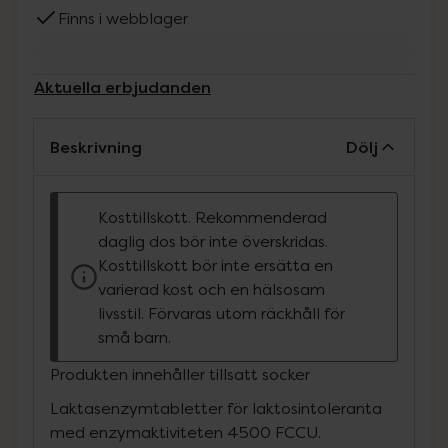
Finns i webblager
Aktuella erbjudanden
Beskrivning
Dölj
Kosttillskott. Rekommenderad
daglig dos bör inte överskridas.
Kosttillskott bör inte ersätta en
varierad kost och en hälsosam
livsstil. Förvaras utom räckhåll för
små barn.
Produkten innehåller tillsatt socker
Laktasenzymtabletter för laktosintoleranta
med enzymaktiviteten 4500 FCCU.