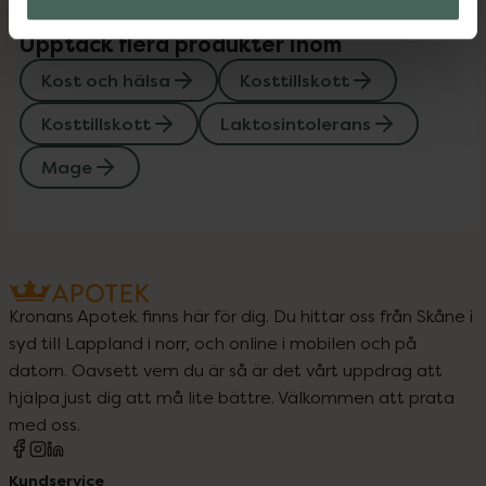
Upptäck flera produkter inom
Kost och hälsa
Kosttillskott
Kosttillskott
Laktosintolerans
Mage
Kronans Apotek finns här för dig. Du hittar oss från Skåne i
syd till Lappland i norr, och online i mobilen och på
datorn. Oavsett vem du är så är det vårt uppdrag att
hjälpa just dig att må lite bättre. Välkommen att prata
med oss.
Kundservice