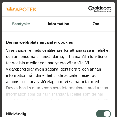
Samtycke
Information
Om
Denna webbplats använder cookies
Vi använder enhetsidentifierare för att anpassa innehållet
och annonserna till användarna, tillhandahålla funktioner
för sociala medier och analysera vår trafik. Vi
vidarebefordrar även sådana identifierare och annan
information från din enhet till de sociala medier och
annons- och analysföretag som vi samarbetar med.
Dessa kan i sin tur kombinera informationen med annan
information som du har tillhandahållit eller som de har
samlat in när du har använt deras tjänster. Samtycke till
cookies är frivilligt och du kan när som helst ändra eller
Samtyckesval
återkalla ditt samtycke via webbplatsens
Nödvändig