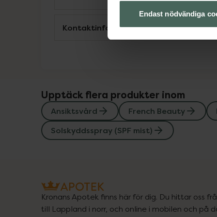
Endast nödvändiga co
Kontaktinfo tillverkare
Upptäck flera produkter inom
Ansiktsvård
French Beauty
Solskyddsspray (SPF mist)
Kronans Apotek finns här för dig. Du hittar oss fr
till Lappland i norr, och online i mobilen och på d