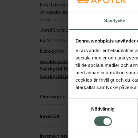
fräsch känsla. Handsfree-applikation som 
använda under dagen och utan att kladda
make-up.
Samtycke
Jämförpris
2,92 kr
/
ml
EAN:
03337875549530
Denna webbplats använder 
Kategorier:
Vi använder enhetsidentifierar
sociala medier och analysera 
Ansiktsvård
French Beauty
Hudvård
Sols
till de sociala medier och a
Solskydd för ansikte
Solskydd och solk
med annan information som du 
Solskyddsspray (SPF mist)
cookies är frivilligt och du k
återkallat samtycke påverkar 
Omdömen
Samtyckesval
Nödvändig
Innehåll
Instruktioner