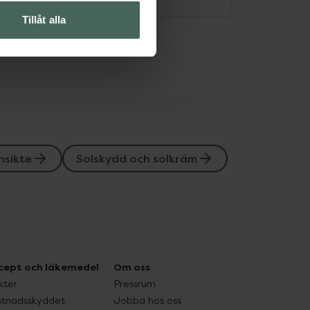
Tillåt alla
nsikte
Solskydd och solkräm
cept och läkemedel
Om oss
kter
Pressrum
tnadsskyddet
Jobba hos oss