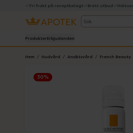
Fri frakt på receptbelagt
Brett utbud
Hälsos
Sök
Produkter
Erbjudanden
Hem
Hudvård
Ansiktsvård
French Beauty
30%
Hoppa över Lista
Lista: . Innehåller 6 objekt.