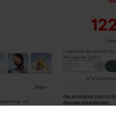
Ka
122
Gälle
Lägsta pris de senaste 30
Pris i apotek:
229 kr
Snabba leve
Dölj
Fler produkter från La 
cket högt och
Aktuella erbjudanden
för fet hud eller hud med
Köps ofta tills
omedelbart ger huden en