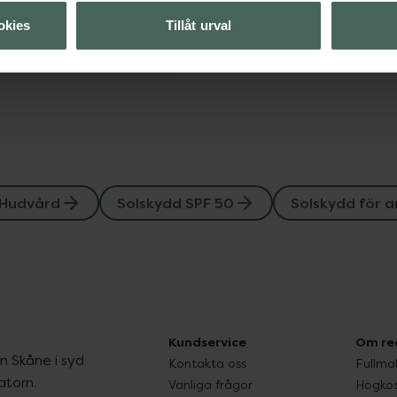
okies
Tillåt urval
Visa
Hudvård
Solskydd SPF 50
Solskydd för a
Kundservice
Om re
ån Skåne i syd
Kontakta oss
Fullma
atorn.
Vanliga frågor
Högkos