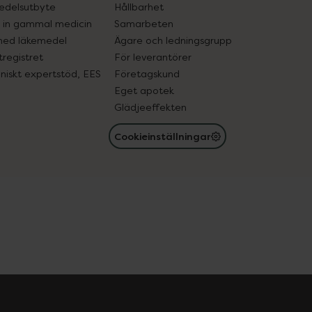
edelsutbyte
Hållbarhet
in gammal medicin
Samarbeten
med läkemedel
Ägare och ledningsgrupp
registret
För leverantörer
oniskt expertstöd, EES
Företagskund
Eget apotek
Glädjeeffekten
Cookieinställningar