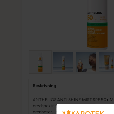
Beskrivning
ANTHELIOS ANTI SHINE MIST SPF 50+ My
bredspektrigt skydd för känslig hud, även 
orenheter, i en lätt och fräsch mist som 