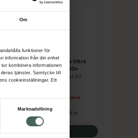
Om
4.8 av 5 i omdöme
andahålla funktioner för
La Roche-Posay
n information från din enhet
Anthelios Uvmune Ultra
 tur kombinera informationen
Light Creme SPF 50+
deras tjänster. Samtycke till
ktet
Solskydd för ansiktet 50
ens cookieinställningar. Ett
ml
e
Kampanjpris online
151,20 kr
Marknadsföring
Tidigare pris:
216 kr
Köp båda