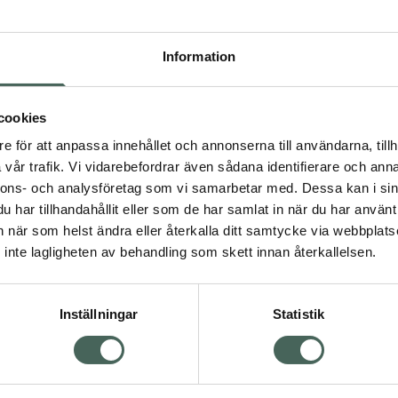
gör den enkel att
. Kan användas över
Information
cookies
4.2 av 5 i omdöme
e för att anpassa innehållet och annonserna till användarna, tillh
La Roche-Posay
vår trafik. Vi vidarebefordrar även sådana identifierare och anna
kydd SPF 50
Anthelios Anti Shine
nnons- och analysföretag som vi samarbetar med. Dessa kan i sin
räm
Mist SPF 50+
har tillhandahållit eller som de har samlat in när du har använt 
Solskyddsmist för ansi
an när som helst ändra eller återkalla ditt samtycke via webbplats
75 ml
inte lagligheten av behandling som skett innan återkallelsen.
Visa
Kampanjpris onlin
122,50 kr
Inställningar
Statistik
Tidigare pris:
175 kr
Visa
Köp båda för
:
273,70 kr
Visa