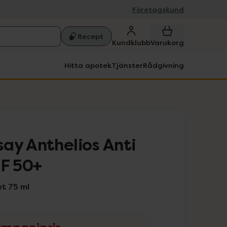
Företagskund
Recept
Kundklubb
Varukorg
Hitta apotek
Tjänster
Rådgivning
ay Anthelios Anti
PF 50+
et 75 ml