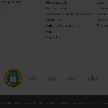
lpa just dig
Hitta apotek
Läkem
s.
Handla tryggt
Lämna 
Leverans, betalning och retur
Resa 
Kundklubb
Recept
Sajtens tillgänglighet
Elektr
App
Köpvillkor
Köpvillkor
Integritetspolicy
Klubbens medlemsvillkor
Dataskyddsombud
Cookiepolicy