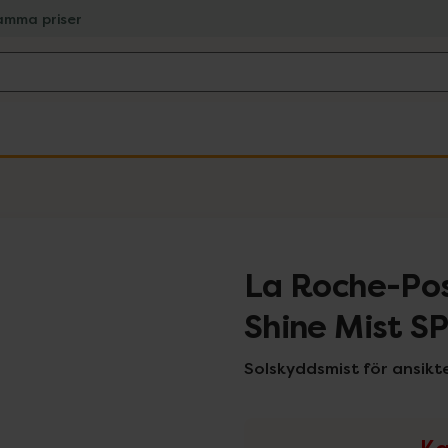
amma priser
La Roche-Pos
Shine Mist S
Solskyddsmist för ansikt