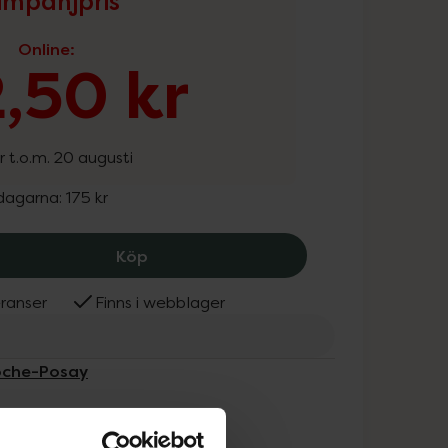
mpanjpris
Online
:
,50 kr
r t.o.m. 20 augusti
 dagarna:
175 kr
La Roche-Posay Anthelios Anti Shine M
Köp
ranser
Finns i webblager
Roche-Posay
ammans