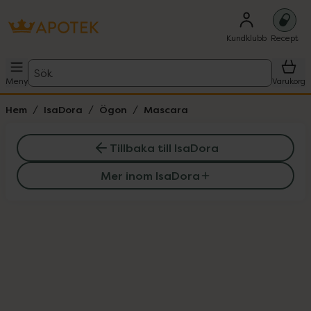
Kundklubb
Recept
Sök
Meny
Varukorg
Hem
IsaDora
Ögon
Mascara
Tillbaka till IsaDora
Mer inom IsaDora