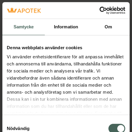
Samtycke
Information
Om
Denna webbplats använder cookies
Vi använder enhetsidentifierare för att anpassa innehållet
och annonserna till användarna, tillhandahålla funktioner
för sociala medier och analysera vår trafik. Vi
vidarebefordrar även sådana identifierare och annan
information från din enhet till de sociala medier och
annons- och analysföretag som vi samarbetar med.
Dessa kan i sin tur kombinera informationen med annan
information som du har tillhandahållit eller som de har
samlat in när du har använt deras tjänster. Samtycke till
cookies är frivilligt och du kan när som helst ändra eller
Samtyckesval
återkalla ditt samtycke via webbplatsens
Nödvändig