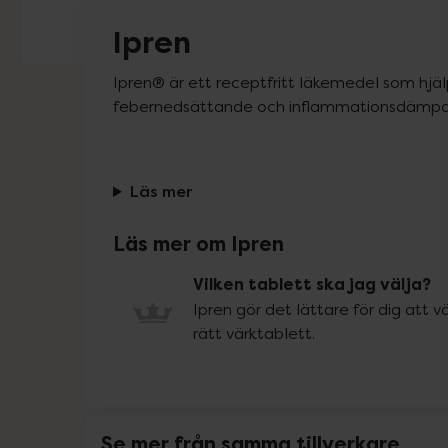
Ipren
Ipren® är ett receptfritt läkemedel som hjäl
febernedsättande och inflammationsdämp
Läs mer
Läs mer om Ipren
Vilken tablett ska jag välja?
Ipren gör det lättare för dig att vä
rätt värktablett.
Se mer från samma tillverkare