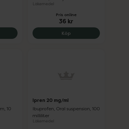
Läkemedel
Pris online
36 kr
 5 %, 79 kr.
Ipren 200 mg, 36 kr.
Köp
Ipren 20 mg/ml
um, 10
Ibuprofen, Oral suspension, 100
milliliter
Läkemedel