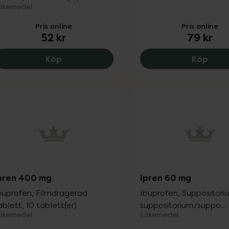
äkemedel
Pris online
Pris online
52 kr
79 kr
Ipren 400 mg, 52 kr.
Ipren
Köp
Köp
pren 400 mg
Ipren 60 mg
buprofen, Filmdragerad
Ibuprofen, Suppositori
ablett, 10 tablett(er)
suppositorium/suppo...
äkemedel
Läkemedel