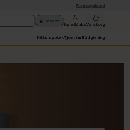
Företagskund
Recept
Kundklubb
Varukorg
Hitta apotek
Tjänster
Rådgivning