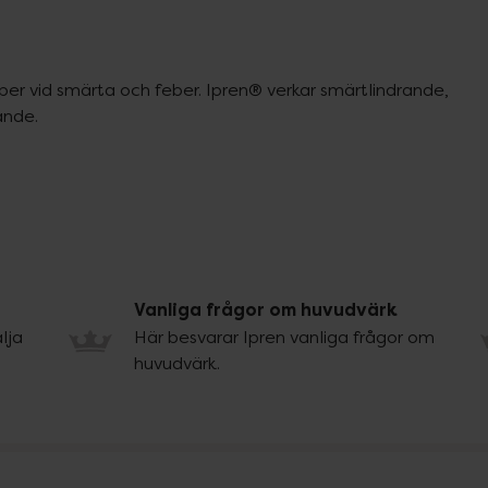
per vid smärta och feber. Ipren® verkar smärtlindrande, 
ande.
Vanliga frågor om huvudvärk
lja
Här besvarar Ipren vanliga frågor om
huvudvärk.