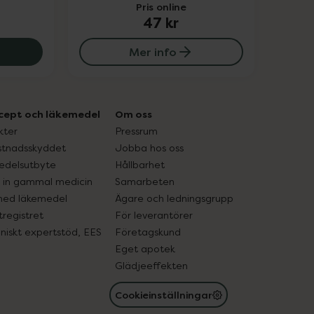
Pris online
47 kr
 60 mg, 40 kr.
Mer info
cept och läkemedel
Om oss
kter
Pressrum
tnadsskyddet
Jobba hos oss
edelsutbyte
Hållbarhet
in gammal medicin
Samarbeten
med läkemedel
Ägare och ledningsgrupp
registret
För leverantörer
oniskt expertstöd, EES
Företagskund
Eget apotek
Glädjeeffekten
Cookieinställningar