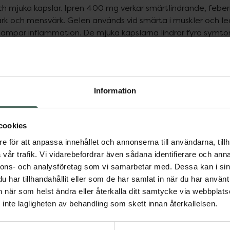
l och mjuka kapslar. Ipren 400 mg verkar smärtlindrande, f
ärk och mensvärk. Gelen används vid smärta i muskler och led
dämpar inflammation. De mjuka kapslarna lindrar fyra symtom 
mmar. Ipren 200 mg tabletterna är mindre än Ipren 400 mg och
 gravid eller ammar?
 prata med din läkare eller apotekspersonal innan du tar Ipre
Information
cookies
kar i upp till 8 timmar. För vuxna och ungdomar över 12 år är
e för att anpassa innehållet och annonserna till användarna, tillh
n.
vår trafik. Vi vidarebefordrar även sådana identifierare och anna
nnons- och analysföretag som vi samarbetar med. Dessa kan i sin
har tillhandahållit eller som de har samlat in när du har använt 
alla. De vanligaste är yrsel, sömnighet, mag-tarmbiverkninga
an när som helst ändra eller återkalla ditt samtycke via webbplats
inte lagligheten av behandling som skett innan återkallelsen.