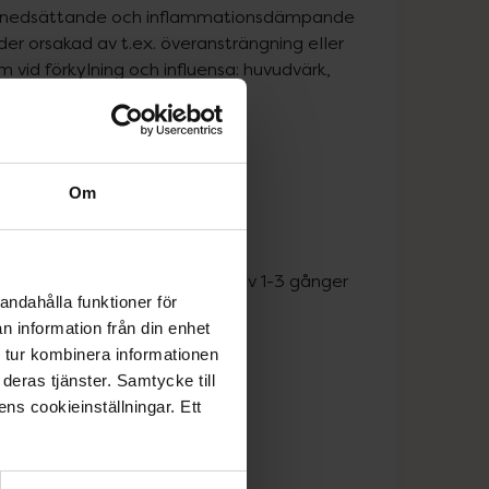
ebernedsättande och inflammationsdämpande 
er orsakad av t.ex. överansträngning eller 
vid förkylning och influensa: huvudvärk, 
 är därför lättare att svälja.
n.
Om
 doseringen 1 tablett vid behov 1-3 gånger 
andahålla funktioner för
n information från din enhet
 tur kombinera informationen
deras tjänster. Samtycke till
r.
ens cookieinställningar. Ett