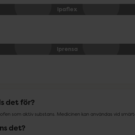
Ipaflex
Iprensa
s det för?
rofen som aktiv substans. Medicinen kan användas vid smärt
nns det?