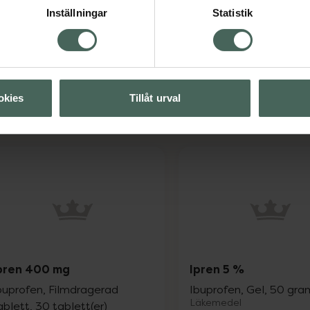
Inställningar
Statistik
ndra läkemedel?
Tala därför om för läkare eller apotekspersonal om du tar, ny
okies
Tillåt urval
pren 400 mg
Ipren 5 %
buprofen, Filmdragerad
Ibuprofen, Gel, 50 gra
Läkemedel
ablett, 30 tablett(er)