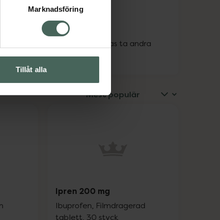
Marknadsföring
ligen har tagit eller kan tänkas ta andra 
Tillåt alla
Ipren 200 mg
m
Ibuprofen, Filmdragerad
tablett, 30 styck