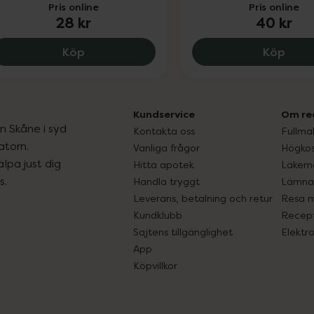
Pris online
Pris online
28 kr
40 kr
Ipren 400 mg, 28 kr.
Ipren
Köp
Köp
Kundservice
Om re
ån Skåne i syd
Kontakta oss
Fullma
atorn.
Vanliga frågor
Högkos
lpa just dig
Hitta apotek
Läkem
s.
Handla tryggt
Lämna 
Leverans, betalning och retur
Resa 
Kundklubb
Recept
Sajtens tillgänglighet
Elektr
App
Köpvillkor