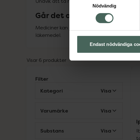
Undvik att ta medicinen med alkohol.
Nödvändig
Går det att ta Ipren med a
Mediciner kan påverka varandra på olika sätt.
läkemedel.
Endast nödvändiga co
Visar 6 produkter
Filter
Kategori
Visa
Varumärke
Visa
I
Substans
Visa
I
t