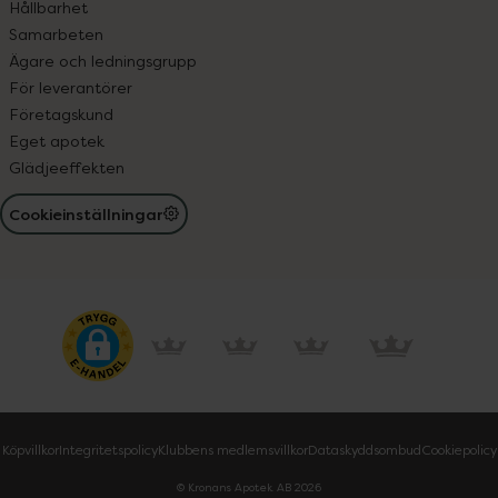
Hållbarhet
Samarbeten
Ägare och ledningsgrupp
För leverantörer
Företagskund
Eget apotek
Glädjeeffekten
Cookieinställningar
Köpvillkor
Integritetspolicy
Klubbens medlemsvillkor
Dataskyddsombud
Cookiepolicy
© Kronans Apotek AB
2026