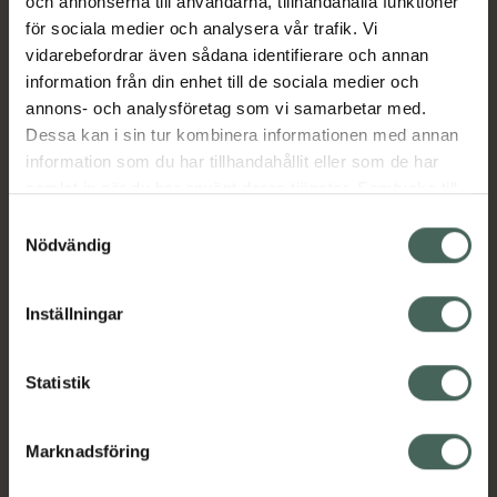
och annonserna till användarna, tillhandahålla funktioner
för sociala medier och analysera vår trafik. Vi
vidarebefordrar även sådana identifierare och annan
information från din enhet till de sociala medier och
annons- och analysföretag som vi samarbetar med.
Dessa kan i sin tur kombinera informationen med annan
information som du har tillhandahållit eller som de har
samlat in när du har använt deras tjänster. Samtycke till
cookies är frivilligt och du kan när som helst ändra eller
Samtyckesval
återkalla ditt samtycke via webbplatsens
Nödvändig
cookieinställningar. Ett återkallat samtycke påverkar inte
lagligheten av behandling som skett innan återkallelsen.
Inställningar
Statistik
Marknadsföring