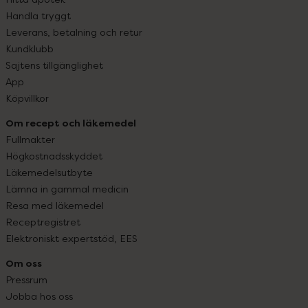
Handla tryggt
Leverans, betalning och retur
Kundklubb
Sajtens tillgänglighet
App
Köpvillkor
Om recept och läkemedel
Fullmakter
Högkostnadsskyddet
Läkemedelsutbyte
Lämna in gammal medicin
Resa med läkemedel
Receptregistret
Elektroniskt expertstöd, EES
Om oss
Pressrum
Jobba hos oss