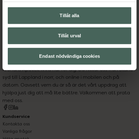
Tillåt alla
Tillåt urval
Endast nödvändiga cookies
Kronans Apotek finns här för dig. Du hittar oss från Skåne i
syd till Lappland i norr, och online i mobilen och på
datorn. Oavsett vem du är så är det vårt uppdrag att
hjälpa just dig att må lite bättre. Välkommen att prata
med oss.
Kundservice
Kontakta oss
Vanliga frågor
Hitta apotek