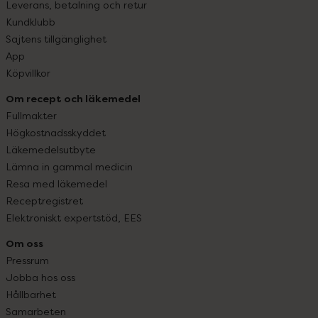
Leverans, betalning och retur
Kundklubb
Sajtens tillgänglighet
App
Köpvillkor
Om recept och läkemedel
Fullmakter
Högkostnadsskyddet
Läkemedelsutbyte
Lämna in gammal medicin
Resa med läkemedel
Receptregistret
Elektroniskt expertstöd, EES
Om oss
Pressrum
Jobba hos oss
Hållbarhet
Samarbeten