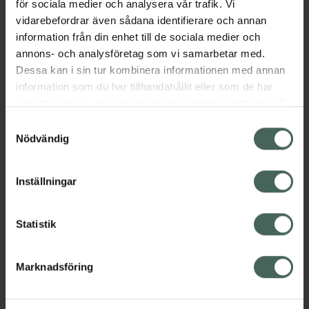
för sociala medier och analysera vår trafik. Vi
vidarebefordrar även sådana identifierare och annan
information från din enhet till de sociala medier och
annons- och analysföretag som vi samarbetar med.
Dessa kan i sin tur kombinera informationen med annan
information som du har tillhandahållit eller som de har
samlat in när du har använt deras tjänster. Samtycke till
cookies är frivilligt och du kan när som helst ändra eller
Samtyckesval
återkalla ditt samtycke via webbplatsens
Nödvändig
cookieinställningar. Ett återkallat samtycke påverkar inte
lagligheten av behandling som skett innan återkallelsen.
Inställningar
Statistik
Marknadsföring