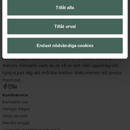
Tillåt alla
Veganskt smink
Tillåt urval
Endast nödvändiga cookies
Kronans Apotek finns här för dig. Du hittar oss från Skåne i
syd till Lappland i norr, och online i mobilen och på
datorn. Oavsett vem du är så är det vårt uppdrag att
hjälpa just dig att må lite bättre. Välkommen att prata
med oss.
Kundservice
Kontakta oss
Vanliga frågor
Hitta apotek
Handla tryggt
Leverans, betalning och retur