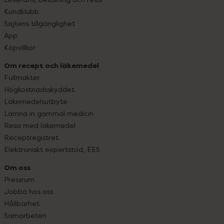
Kundklubb
Sajtens tillgänglighet
App
Köpvillkor
Om recept och läkemedel
Fullmakter
Högkostnadsskyddet
Läkemedelsutbyte
Lämna in gammal medicin
Resa med läkemedel
Receptregistret
Elektroniskt expertstöd, EES
Om oss
Pressrum
Jobba hos oss
Hållbarhet
Samarbeten