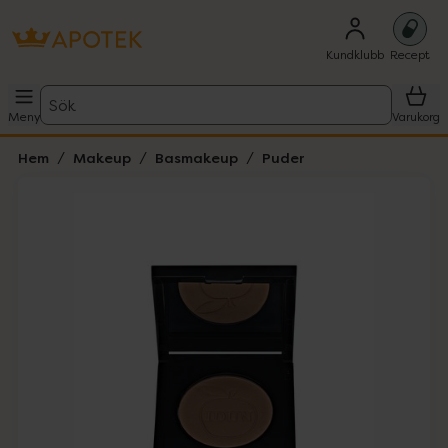
Kundklubb
Recept
Sök
Meny
Varukorg
Hem
Makeup
Basmakeup
Puder
Hoppa över Lista
Lista: . Innehåller 2 objekt.