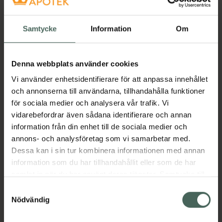
Samtycke
Information
Om
Denna webbplats använder cookies
Vi använder enhetsidentifierare för att anpassa innehållet
och annonserna till användarna, tillhandahålla funktioner
för sociala medier och analysera vår trafik. Vi
vidarebefordrar även sådana identifierare och annan
information från din enhet till de sociala medier och
annons- och analysföretag som vi samarbetar med.
Dessa kan i sin tur kombinera informationen med annan
information som du har tillhandahållit eller som de har
samlat in när du har använt deras tjänster. Samtycke till
cookies är frivilligt och du kan när som helst ändra eller
Samtyckesval
återkalla ditt samtycke via webbplatsens
Nödvändig
cookieinställningar. Ett återkallat samtycke påverkar inte
lagligheten av behandling som skett innan återkallelsen.