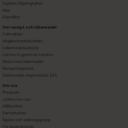
Sajtens tillgänglighet
App
Köpvillkor
Om recept och läkemedel
Fullmakter
Högkostnadsskyddet
Läkemedelsutbyte
Lämna in gammal medicin
Resa med läkemedel
Receptregistret
Elektroniskt expertstöd, EES
Om oss
Pressrum
Jobba hos oss
Hållbarhet
Samarbeten
Ägare och ledningsgrupp
För leverantörer