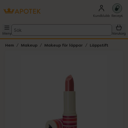
Kundklubb
Recept
Sök
Meny
Varukorg
Hem
Makeup
Makeup för läppar
Läppstift
Hoppa över Lista
Lista: . Innehåller 3 objekt.