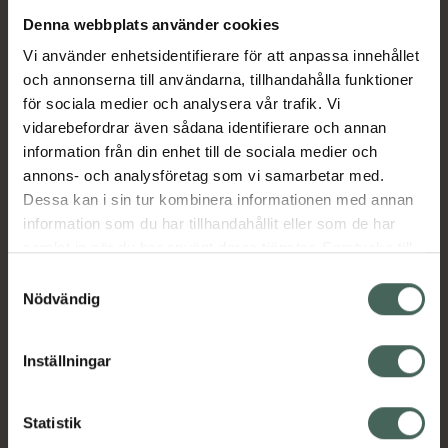
Läppstiftets design kommer för tillfället i två
Denna webbplats använder cookies
olika utföranden, med färgad eller
Vi använder enhetsidentifierare för att anpassa innehållet
transparent botten.
och annonserna till användarna, tillhandahålla funktioner
Jämförpris
54750 kr
/
kg
för sociala medier och analysera vår trafik. Vi
vidarebefordrar även sådana identifierare och annan
EAN:
07340074761098
information från din enhet till de sociala medier och
Kategorier:
annons- och analysföretag som vi samarbetar med.
Läppstift
Makeup
Makeup för läppar
Dessa kan i sin tur kombinera informationen med annan
Veganska produkter
Veganskt smink
information som du har tillhandahållit eller som de har
samlat in när du har använt deras tjänster. Samtycke till
cookies är frivilligt och du kan när som helst ändra eller
Samtyckesval
Omdömen
Visa
återkalla ditt samtycke via webbplatsens
Nödvändig
cookieinställningar. Ett återkallat samtycke påverkar inte
lagligheten av behandling som skett innan återkallelsen.
Innehåll
Visa
Inställningar
Statistik
Instruktioner
Visa