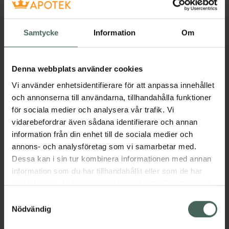
Samtycke
Information
Om
Denna webbplats använder cookies
Vi använder enhetsidentifierare för att anpassa innehållet
och annonserna till användarna, tillhandahålla funktioner
för sociala medier och analysera vår trafik. Vi
vidarebefordrar även sådana identifierare och annan
information från din enhet till de sociala medier och
annons- och analysföretag som vi samarbetar med.
Dessa kan i sin tur kombinera informationen med annan
information som du har tillhandahållit eller som de har
samlat in när du har använt deras tjänster. Samtycke till
cookies är frivilligt och du kan när som helst ändra eller
Samtyckesval
återkalla ditt samtycke via webbplatsens
Nödvändig
cookieinställningar. Ett återkallat samtycke påverkar inte