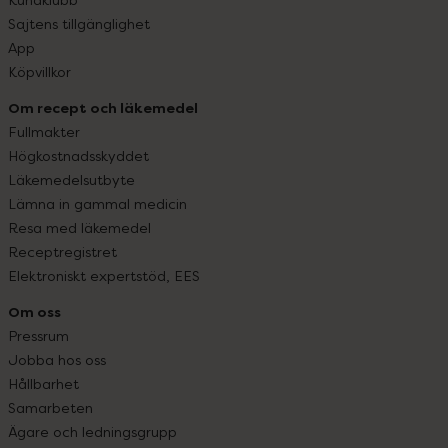
Sajtens tillgänglighet
App
Köpvillkor
Om recept och läkemedel
Fullmakter
Högkostnadsskyddet
Läkemedelsutbyte
Lämna in gammal medicin
Resa med läkemedel
Receptregistret
Elektroniskt expertstöd, EES
Om oss
Pressrum
Jobba hos oss
Hållbarhet
Samarbeten
Ägare och ledningsgrupp