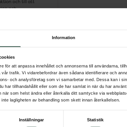
tion och till att
tion och
 lättupptagliga former av
h kommer i ett
elt blandar med vatten.
ar, värnar om dina
Information
cookies
e för att anpassa innehållet och annonserna till användarna, tillh
vår trafik. Vi vidarebefordrar även sådana identifierare och anna
nnons- och analysföretag som vi samarbetar med. Dessa kan i sin
har tillhandahållit eller som de har samlat in när du har använt 
an när som helst ändra eller återkalla ditt samtycke via webbplats
inte lagligheten av behandling som skett innan återkallelsen.
Inställningar
Statistik