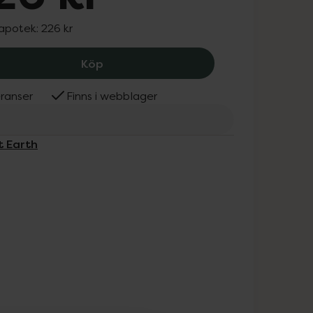
 apotek:
226 kr
Great Earth Magnesiumpulver, 226 kr
Köp
ranser
Finns i webblager
t Earth