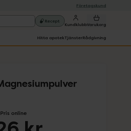
Företagskund
Recept
Kundklubb
Varukorg
Hitta apotek
Tjänster
Rådgivning
 Magnesiumpulver
Pris online
26 kr