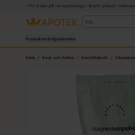
Fri frakt på receptbelagt
Brett utbud
Hälsos
Sök
Produkter
Erbjudanden
Hem
Kost och hälsa
Kosttillskott
Vitamine
Hoppa över Lista
Lista: . Innehåller 1 objekt.