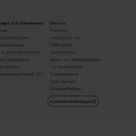
cept och läkemedel
Om oss
kter
Pressrum
tnadsskyddet
Jobba hos oss
edelsutbyte
Hållbarhet
in gammal medicin
Samarbeten
med läkemedel
Ägare och ledningsgrupp
registret
För leverantörer
oniskt expertstöd, EES
Företagskund
Eget apotek
Glädjeeffekten
Cookieinställningar