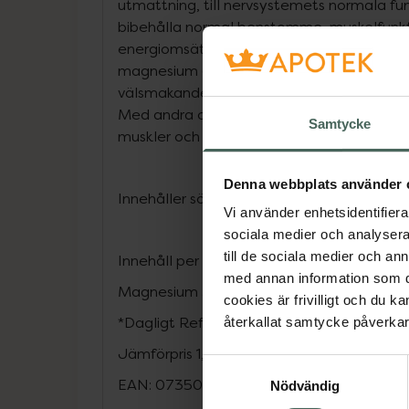
utmattning, till nervsystemets normala funk
bibehålla normal benstomme, muskelfunk
energiomsättning. Varje dos innehåller tre
magnesium (malat, laktat, bisglycinat) oc
välsmakande, lättsmält pulver som du enk
Med andra ord en mineral för dig som trän
Samtycke
muskler och din sömn.
Denna webbplats använder 
Innehåller sötningsmedel
Vi använder enhetsidentifierar
sociala medier och analysera 
till de sociala medier och a
Innehåll per dagsdos (3,5 g) % av DRI*
med annan information som du 
Magnesium 350 mg 93
cookies är frivilligt och du k
*Dagligt Referensintag
återkallat samtycke påverkar 
Jämförpris
1,25 kr
/
g
Samtyckesval
EAN:
07350031365887
Nödvändig