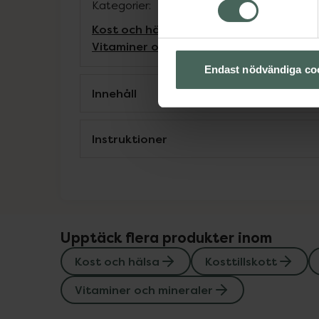
Kategorier:
Kost och hälsa
Kosttillskott
Kosttillskot
Vitaminer och mineraler
Vitaminer och 
Endast nödvändiga co
Innehåll
Instruktioner
Upptäck flera produkter inom
Kost och hälsa
Kosttillskott
Vitaminer och mineraler