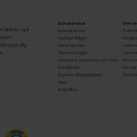
Kundservice
Om re
ån Skåne i syd
Kontakta oss
Fullma
atorn.
Vanliga frågor
Högkos
lpa just dig
Hitta apotek
Läkem
s.
Handla tryggt
Lämna 
Leverans, betalning och retur
Resa 
Kundklubb
Recept
Sajtens tillgänglighet
Elektr
App
Köpvillkor