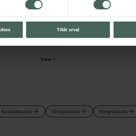
t
Magnesium
Magnesium
mineraler
okies
Tillåt urval
Visa
Visa
Kosttillskott
Magnesium
Magnesium