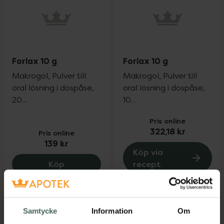
Forlax 10 g
Forlax 10 g
Makrogol, Pulver till
Makrogol, Pulver till
oral lösning i dospåse,
oral lösning i dospåse,
20...
10...
Pris online
322,18 kr
Pris online
139 kr
Köp via
Forlax 10 g, 139 kr.
Köp
recept
Samtycke
Information
Om