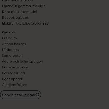
Lämna in gammal medicin
Resa med läkemedel
Receptregistret
Elektroniskt expertstöd, EES
Om oss
Pressrum
Jobba hos oss
Hållbarhet
Samarbeten
Ägare och ledningsgrupp
För leverantörer
Företagskund
Eget apotek
Glädjeeffekten
Cookieinställningar