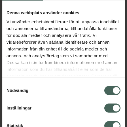
Denna webbplats använder cookies
Vi använder enhetsidentifierare för att anpassa innehållet
och annonserna till användarna, tillhandahålla funktioner
Forlax Junior 4 g
Forlax 10 g
för sociala medier och analysera vår trafik. Vi
Makrogol, Pulver till
Makrogol, Pulver till
vidarebefordrar även sådana identifierare och annan
oral lösning i dospåse,
oral lösning i dospåse,
information från din enhet till de sociala medier och
20...
50...
annons- och analysföretag som vi samarbetar med.
Dessa kan i sin tur kombinera informationen med annan
Pris online
Pris online
information som du har tillhandahållit eller som de har
104,05 kr
225 kr
samlat in när du har använt deras tjänster. Samtycke till
Köp via
Köp via
cookies är frivilligt och du kan när som helst ändra eller
Samtyckesval
recept
recept
återkalla ditt samtycke via webbplatsens
Nödvändig
cookieinställningar. Ett återkallat samtycke påverkar inte
lagligheten av behandling som skett innan återkallelsen.
Inställningar
Kronans Apotek finns här för dig. Du hittar oss från Skåne i
Statistik
syd till Lappland i norr, och online i mobilen och på