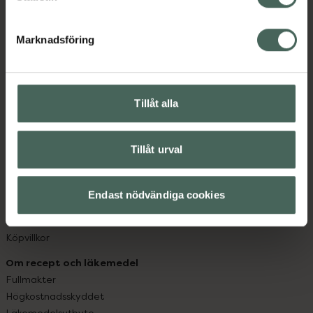
datorn. Oavsett vem du är så är det vårt uppdrag att
hjälpa just dig att må lite bättre. Välkommen att prata
Marknadsföring
med oss.
Kundservice
Kontakta oss
Tillåt alla
Vanliga frågor
Hitta apotek
Tillåt urval
Handla tryggt
Leverans, betalning och retur
Kundklubb
Endast nödvändiga cookies
Sajtens tillgänglighet
App
Köpvillkor
Om recept och läkemedel
Fullmakter
Högkostnadsskyddet
Läkemedelsutbyte