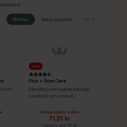
 tandvård.
Filter
25%
4.5 av 5 i omdöme
nt
Flux + Gum Care
 500 ml
Munskölj som lugnar känsligt
tandkött och motver...
ne
Kampanjpris online
71,25 kr
r
Tidigare pris:
95 kr