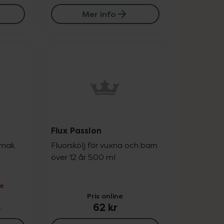
Mer info
Flux Passion
smak
Fluorskölj för vuxna och barn
över 12 år 500 ml
ne
Pris online
62 kr
r