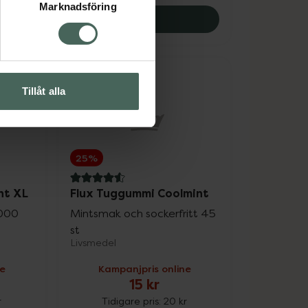
Marknadsföring
+ Prevent Plaque, 69 kr.
Flux Neutral, 57.75 kr.
Köp
Tillåt alla
25%
4.6 av 5 i omdöme
nt XL
Flux Tuggummi Coolmint
1000
Mintsmak och sockerfritt 45
st
Livsmedel
ne
Kampanjpris online
15 kr
r
Tidigare pris:
20 kr