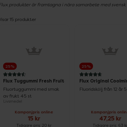
Flux produkter är framtagna i nära samarbete med svensk
Visar 15 produkter
25%
25%
4.6 av 5 i omdöme
4.8 av 5 i omdöme
Flux Tuggummi Fresh Fruit
Flux Original Coolmi
Fluortuggummi med smak
Fluoridskölj från 12 år
av frukt 45 st
Livsmedel
Kampanjpris online
Kampanjpris onli
15 kr
47,25 kr
Tidigare pris:
20 kr
Tidigare pris:
63 k