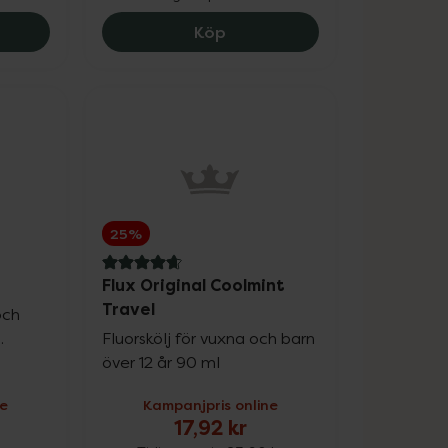
Original Coolmint, 47.25 kr.
Flux + Gum Care, 71.25 kr.
Köp
25%
4.9 av 5 i omdöme
Flux Original Coolmint
Travel
och
.
Fluorskölj för vuxna och barn
över 12 år 90 ml
ne
Kampanjpris online
17,92 kr