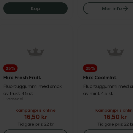
Flux Lemon/Mint, 48.75 kr.
Köp
Mer info
25%
25%
Flux Fresh Fruit
Flux Coolmint
Fluortuggummi med smak
Fluortuggummi med 
av frukt 45 st
av mint 45 st
Livsmedel
Kampanjpris online
Kampanjpris onli
16,50 kr
16,50 kr
Tidigare pris:
22 kr
Tidigare pris:
22 k