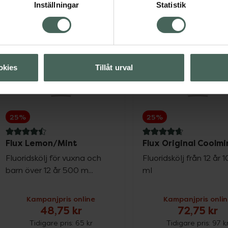
Inställningar
Statistik
Flux Aloe Vera, 48 kr.
Flux 
Köp
Köp
okies
Tillåt urval
25%
25%
4.5 av 5 i omdöme
4.8 av 5 i omdöme
Flux Lemon/Mint
Flux Original Coolmi
Fluoridskölj för vuxna och
Fluoridskölj från 12 år 
barn över 12 år 500 m...
ml
Kampanjpris online
Kampanjpris onli
48,75 kr
72,75 kr
Tidigare pris:
65 kr
Tidigare pris:
97 k