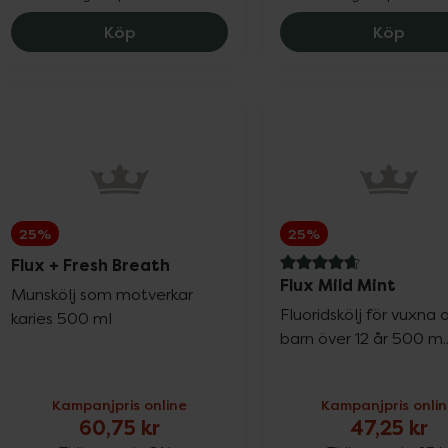
Flux Tuggummi Fresh Fruit, 15 kr.
Flux 
Köp
Köp
25%
25%
Flux + Fresh Breath
4.8 av 5 i omdöme
Flux Mild Mint
Munskölj som motverkar
Fluoridskölj för vuxna 
karies 500 ml
barn över 12 år 500 m..
Kampanjpris online
Kampanjpris onli
60,75 kr
47,25 kr