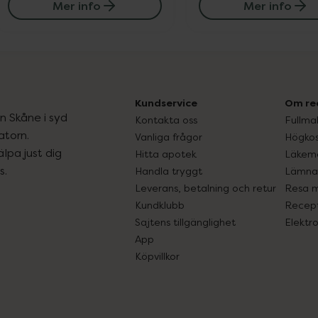
Mer info
Mer info
Kundservice
Om re
ån Skåne i syd
Kontakta oss
Fullma
atorn.
Vanliga frågor
Högkos
lpa just dig
Hitta apotek
Läkem
s.
Handla tryggt
Lämna 
Leverans, betalning och retur
Resa 
Kundklubb
Recept
Sajtens tillgänglighet
Elektr
App
Köpvillkor