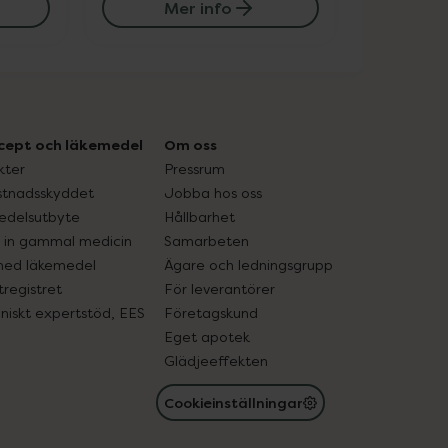
Mer info
cept och läkemedel
Om oss
kter
Pressrum
tnadsskyddet
Jobba hos oss
edelsutbyte
Hållbarhet
in gammal medicin
Samarbeten
med läkemedel
Ägare och ledningsgrupp
registret
För leverantörer
oniskt expertstöd, EES
Företagskund
Eget apotek
Glädjeeffekten
Cookieinställningar