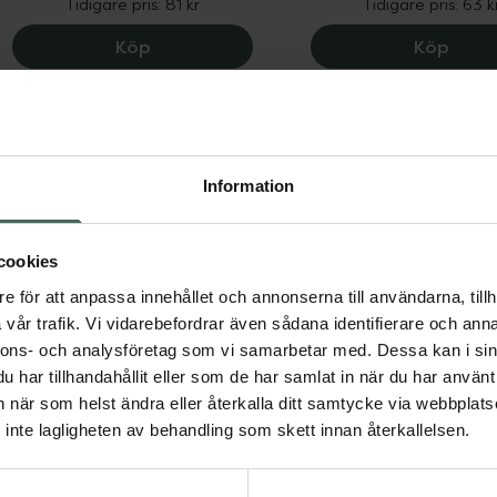
Tidigare pris:
81 kr
Tidigare pris:
63 k
Flux + Fresh Breath, 60.75 kr.
Flux 
Köp
Köp
Information
cookies
25%
25%
e för att anpassa innehållet och annonserna till användarna, tillh
4.7 av 5 i omdöme
4.3 av 5 i omdöme
vår trafik. Vi vidarebefordrar även sådana identifierare och anna
Flux Aloe Vera
Flux + Prevent Plaq
nnons- och analysföretag som vi samarbetar med. Dessa kan i sin
Fluorskölj för vuxna och barn
Munskölj som förebyg
har tillhandahållit eller som de har samlat in när du har använt 
över 12 år 500 ml
plack och motverkar kar
an när som helst ändra eller återkalla ditt samtycke via webbplats
inte lagligheten av behandling som skett innan återkallelsen.
Kampanjpris online
Kampanjpris onli
48 kr
69 kr
Tidigare pris:
64 kr
Tidigare pris:
92 k