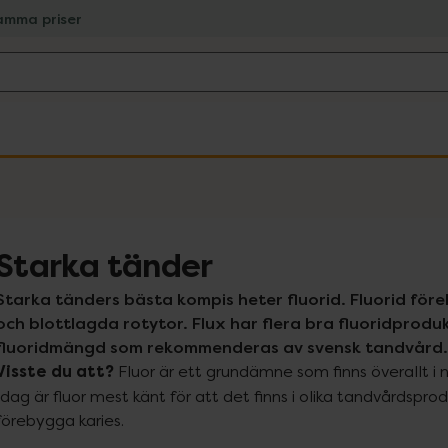
amma priser
Starka tänder
Starka tänders bästa kompis heter fluorid. Fluorid för
och blottlagda rotytor. Flux har flera bra fluoridproduk
fluoridmängd som rekommenderas av svensk tandvård. Fl
Visste du att?
 Fluor är ett grundämne som finns överallt i n
Idag är fluor mest känt för att det finns i olika tandvårdspro
förebygga karies.