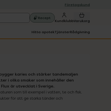
Företagskund
Recept
Kundklubb
Varukorg
Hitta apotek
Tjänster
Rådgivning
ebygger karies och stärker tandemaljen 
ter i olika smaker som innehåller den 
ux är utvecklat i Sverige.
aturen som till exempel i vatten, te och fisk. 
dukter för att ge starka tänder och 