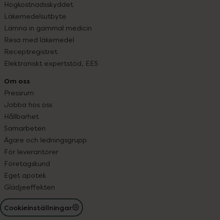
Högkostnadsskyddet
Läkemedelsutbyte
Lämna in gammal medicin
Resa med läkemedel
Receptregistret
Elektroniskt expertstöd, EES
Om oss
Pressrum
Jobba hos oss
Hållbarhet
Samarbeten
Ägare och ledningsgrupp
För leverantörer
Företagskund
Eget apotek
Glädjeeffekten
Cookieinställningar