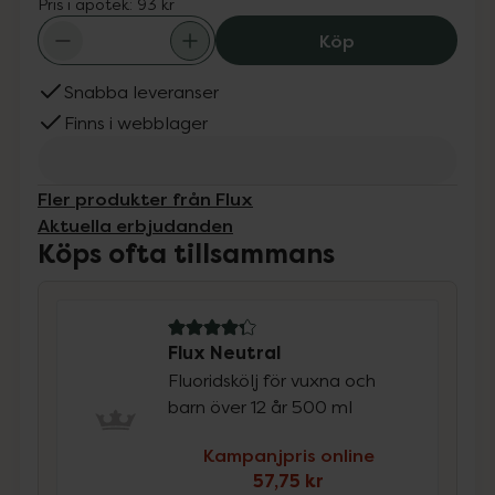
Pris i apotek:
93 kr
Flux Neutral, 57
Köp
Snabba leveranser
Finns i webblager
Fler produkter från Flux
Aktuella erbjudanden
Köps ofta tillsammans
4.3 av 5 i omdöme
Flux Neutral
Fluoridskölj för vuxna och
barn över 12 år 500 ml
Kampanjpris online
57,75 kr