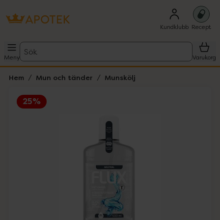
Kundklubb
Recept
Sök
Meny
Varukorg
Hem
Mun och tänder
Munskölj
25%
Hoppa över Lista
Lista: . Innehåller 1 objekt.