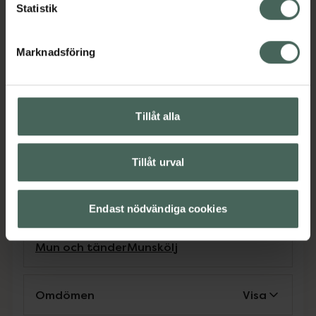
svensk tandvård och bär
Statistik
rekommendationssymbol från Sveriges
Tandläkarförbund.
Marknadsföring
Produkten är tillverkad i Sverige och flaskan
görs av 100% återanvänd plast (PCR). Fri från
alkohol, utan färgämne och är vegansk.
Tillåt alla
FLUX erbjuder fluoridskölj i många olika
smaker - vilken är din favorit? Du kan bara
FLUXA med FLUX.
Tillåt urval
Jämförpris
0,19 kr
/
ml
EAN:
07350087738383
Endast nödvändiga cookies
Kategorier:
Mun och tänder
Munskölj
Omdömen
Visa