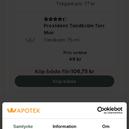
Tidigare pris:
77 kr
4.4 av 5 i omdöme
Proxident Tandkräm Torr
Mun
Tandkräm 75 ml
Pris online
49 kr
Köp båda för
:
106,75 kr
Köp båda
Beskrivning
Dölj
FLUX Neutral är en effektiv fluoridskölj för
Samtycke
Information
Om