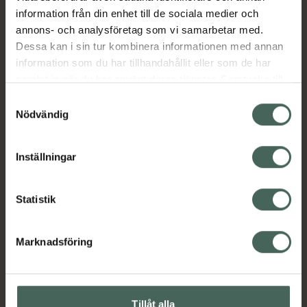
information från din enhet till de sociala medier och
annons- och analysföretag som vi samarbetar med.
Dessa kan i sin tur kombinera informationen med annan
information som du har tillhandahållit eller som de har
samlat in när du har använt deras tjänster. Samtycke till
cookies är frivilligt och du kan när som helst ändra eller
Samtyckesval
återkalla ditt samtycke via webbplatsens
Nödvändig
cookieinställningar. Ett återkallat samtycke påverkar inte
lagligheten av behandling som skett innan återkallelsen.
Inställningar
Statistik
Marknadsföring
Tillåt alla