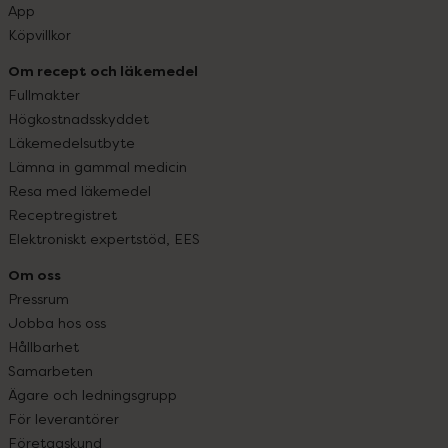
App
Köpvillkor
Om recept och läkemedel
Fullmakter
Högkostnadsskyddet
Läkemedelsutbyte
Lämna in gammal medicin
Resa med läkemedel
Receptregistret
Elektroniskt expertstöd, EES
Om oss
Pressrum
Jobba hos oss
Hållbarhet
Samarbeten
Ägare och ledningsgrupp
För leverantörer
Företagskund