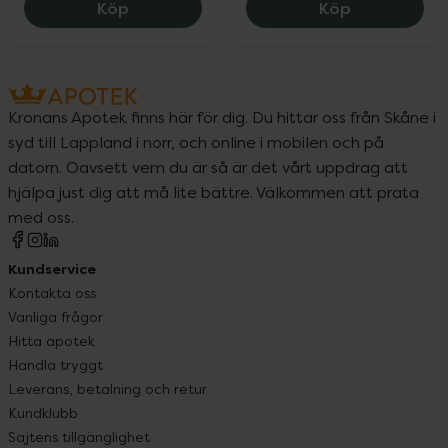
Cutrin BIO+ Strengthening Conditioner 
Cutrin BIO+
Köp
Köp
Kronans Apotek finns här för dig. Du hittar oss från Skåne i
syd till Lappland i norr, och online i mobilen och på
datorn. Oavsett vem du är så är det vårt uppdrag att
hjälpa just dig att må lite bättre. Välkommen att prata
med oss.
Kundservice
Kontakta oss
Vanliga frågor
Hitta apotek
Handla tryggt
Leverans, betalning och retur
Kundklubb
Sajtens tillgänglighet