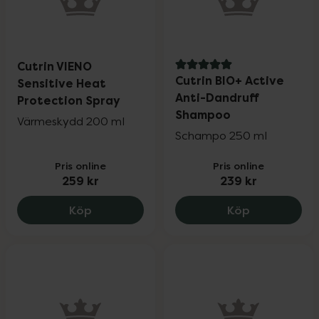
Cutrin VIENO
5 av 5 i omdöme
Cutrin BIO+ Active
Sensitive Heat
Anti-Dandruff
Protection Spray
Shampoo
Värmeskydd 200 ml
Schampo 250 ml
Pris online
Pris online
259 kr
239 kr
Cutrin VIENO Sensitive Heat Protection 
Cutrin BIO+
Köp
Köp