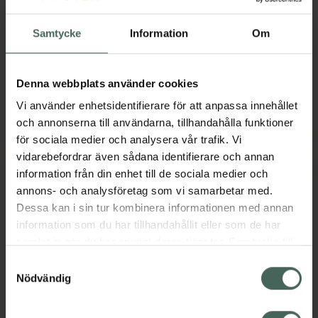
Treatment
Hårbottenbehandling
Hårbottenbehandling
Samtycke
Information
Om
75 ml
100 ml
Pris online
Pris online
Denna webbplats använder cookies
249 kr
245 kr
Vi använder enhetsidentifierare för att anpassa innehållet
Cutrin BIO+ Hydra Balance Scalp Treatm
Cutrin BIO+
Köp
Köp
och annonserna till användarna, tillhandahålla funktioner
för sociala medier och analysera vår trafik. Vi
vidarebefordrar även sådana identifierare och annan
information från din enhet till de sociala medier och
annons- och analysföretag som vi samarbetar med.
Dessa kan i sin tur kombinera informationen med annan
information som du har tillhandahållit eller som de har
samlat in när du har använt deras tjänster. Samtycke till
cookies är frivilligt och du kan när som helst ändra eller
Samtyckesval
återkalla ditt samtycke via webbplatsens
Nödvändig
Cutrin BIO+ Hydra
Cutrin BIO+ Re-
cookieinställningar. Ett återkallat samtycke påverkar inte
Balance Cleansing
Balance Care Spray
lagligheten av behandling som skett innan återkallelsen.
Conditioner