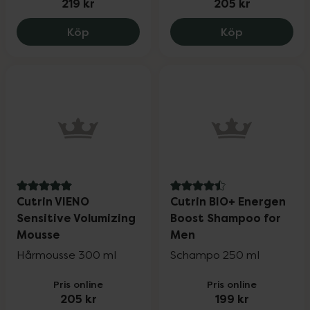
219 kr
205 kr
Cutrin BIO+ Original Special Shampoo, 2
Cutrin VIENO
Köp
Köp
5 av 5 i omdöme
4.5 av 5 i omdöme
Cutrin VIENO
Cutrin BIO+ Energen
Sensitive Volumizing
Boost Shampoo for
Mousse
Men
Hårmousse 300 ml
Schampo 250 ml
Pris online
Pris online
205 kr
199 kr