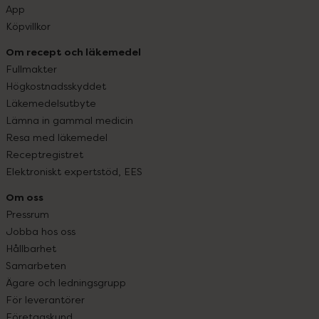
App
Köpvillkor
Om recept och läkemedel
Fullmakter
Högkostnadsskyddet
Läkemedelsutbyte
Lämna in gammal medicin
Resa med läkemedel
Receptregistret
Elektroniskt expertstöd, EES
Om oss
Pressrum
Jobba hos oss
Hållbarhet
Samarbeten
Ägare och ledningsgrupp
För leverantörer
Företagskund