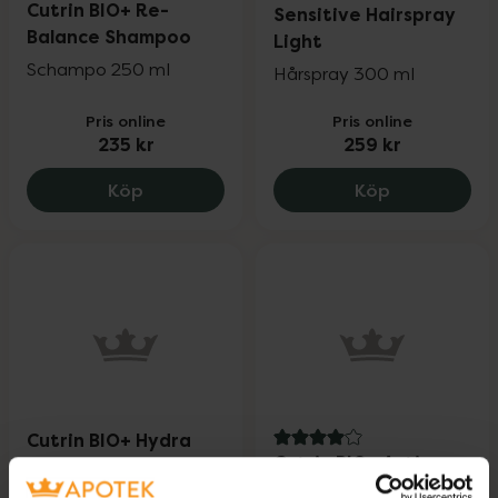
Cutrin BIO+ Re-
Sensitive Hairspray
Balance Shampoo
Light
Schampo 250 ml
Hårspray 300 ml
Pris online
Pris online
235 kr
259 kr
Cutrin BIO+ Re-Balance Shampoo, 235 k
Cutrin VIENO
Köp
Köp
Cutrin BIO+ Hydra
4 av 5 i omdöme
Cutrin BIO+ Active
Balance Scalp
Anti-Dandruff Scalp
Treatment