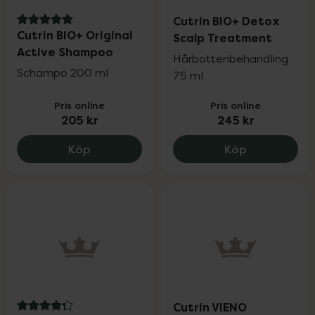
Cutrin BIO+ Detox
5 av 5 i omdöme
Cutrin BIO+ Original
Scalp Treatment
Active Shampoo
Hårbottenbehandling
Schampo 200 ml
75 ml
Pris online
Pris online
205 kr
245 kr
Cutrin BIO+ Original Active Shampoo, 2
Cutrin BIO+
Köp
Köp
Cutrin VIENO
4.3 av 5 i omdöme