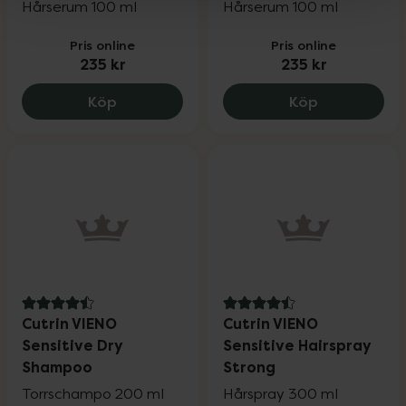
Hårserum 100 ml
Hårserum 100 ml
Pris online
Pris online
235 kr
235 kr
Cutrin BIO+ Energy Boost Scalp Serum f
Cutrin BIO+
Köp
Köp
4.5 av 5 i omdöme
4.5 av 5 i omdöme
Cutrin VIENO
Cutrin VIENO
Sensitive Dry
Sensitive Hairspray
Shampoo
Strong
Torrschampo 200 ml
Hårspray 300 ml