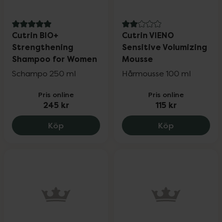
5 av 5 i omdöme
2 av 5 i omdöme
Cutrin BIO+
Cutrin VIENO
Strengthening
Sensitive Volumizing
Shampoo for Women
Mousse
Schampo 250 ml
Hårmousse 100 ml
Pris online
Pris online
245 kr
115 kr
Cutrin BIO+ Strengthening Shampoo fo
Cutrin VIENO
Köp
Köp