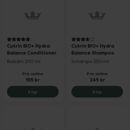
5 av 5 i omdöme
3.8 av 5 i omdöme
Cutrin BIO+ Hydra
Cutrin BIO+ Hydra
Balance Conditioner
Balance Shampoo
Balsam 200 ml
Schampo 250 ml
Pris online
Pris online
195 kr
245 kr
Cutrin BIO+ Hydra Balance Conditioner, 
Cutrin BIO+
Köp
Köp