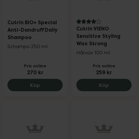
Cutrin BIO+ Special
4 av 5 i omdöme
Cutrin VIENO
Anti-Dandruff Daily
Sensitive Styling
Shampoo
Wax Strong
Schampo 250 ml
Hårvax 100 ml
Pris online
Pris online
270 kr
259 kr
Cutrin BIO+ Special Anti-Dandruff Dail
Cutrin VIENO
Köp
Köp