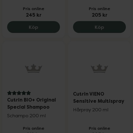
Pris online
Pris online
245 kr
205 kr
Cutrin VIENO Sensitive Dry Shampoo, 24
Cutrin VIENO
Köp
Köp
Cutrin VIENO
5 av 5 i omdöme
Cutrin BIO+ Original
Sensitive Multispray
Special Shampoo
Hårpray 200 ml
Schampo 200 ml
Pris online
Pris online