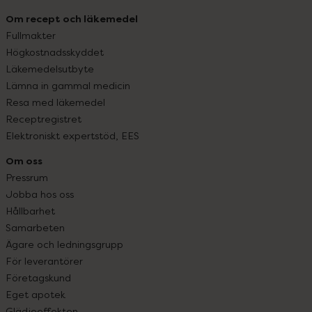
Om recept och läkemedel
Fullmakter
Högkostnadsskyddet
Läkemedelsutbyte
Lämna in gammal medicin
Resa med läkemedel
Receptregistret
Elektroniskt expertstöd, EES
Om oss
Pressrum
Jobba hos oss
Hållbarhet
Samarbeten
Ägare och ledningsgrupp
För leverantörer
Företagskund
Eget apotek
Glädjeeffekten