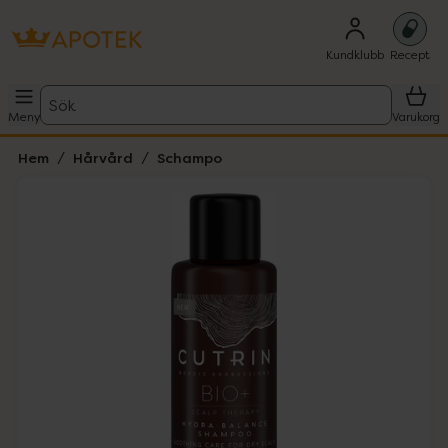
Kundklubb
Recept
Sök
Meny
Varukorg
Hem
Hårvård
Schampo
Hoppa över Lista
Lista: . Innehåller 1 objekt.