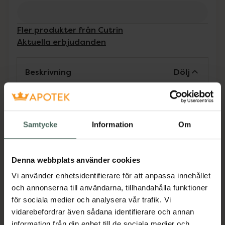
Fler produkter från Cutrin
Aktuella erbjudanden
Beskrivning
Dölj
CUTRIN BIO+ BALANSERANDE OCH
FUKTGIVANDE SCHAMPORengör fett hår på
ett skonsamt men effektivt sätt och
Samtycke
Information
Om
återfuktar samtidigt både håret och
hårbottnen. Produktens växtbaserade
Denna webbplats använder cookies
återfuktande aktiva ingredienser med
sellerifröextrakt stöder hårbottnens naturliga
Vi använder enhetsidentifierare för att anpassa innehållet
fuktighets- och fettbalans. Extrakt av
och annonserna till användarna, tillhandahålla funktioner
sprängticka och grankvistrot bidrar till att
för sociala medier och analysera vår trafik. Vi
skydda mot externa påfrestningar.
vidarebefordrar även sådana identifierare och annan
information från din enhet till de sociala medier och