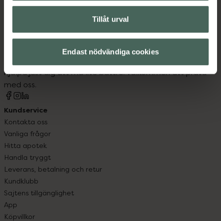
Tillåt urval
Kronans Apotek finns här för dig. Du hittar oss från Skåne i
syd till Lappland i norr, och online i mobilen och på
Endast nödvändiga cookies
datorn. Oavsett vem du är så är det vårt uppdrag att
hjälpa just dig att må lite bättre. Välkommen att prata
med oss.
Kundservice
Kontakta oss
Vanliga frågor
Hitta apotek
Handla tryggt
Leverans, betalning och retur
Kundklubb
Sajtens tillgänglighet
App
Köpvillkor