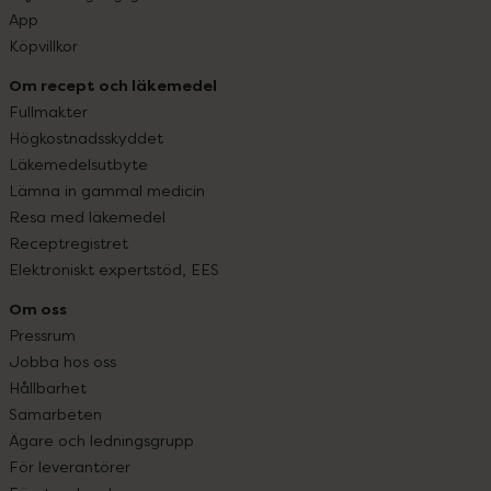
App
Köpvillkor
Om recept och läkemedel
Fullmakter
Högkostnadsskyddet
Läkemedelsutbyte
Lämna in gammal medicin
Resa med läkemedel
Receptregistret
Elektroniskt expertstöd, EES
Om oss
Pressrum
Jobba hos oss
Hållbarhet
Samarbeten
Ägare och ledningsgrupp
För leverantörer