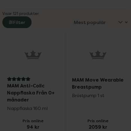
Visar 121 produkter
Filter
MAM Move Wearable
5 av 5 i omdöme
MAM Anti-Colic
Breastpump
Nappflaska Från 0+
Bröstpump 1 st
månader
Nappflaska 160 ml
Pris online
Pris online
94 kr
2059 kr