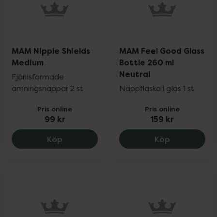
MAM Nipple Shields
MAM Feel Good Glass
Medium
Bottle 260 ml
Neutral
Fjärilsformade
amningsnappar 2 st
Nappflaska i glas 1 st
Pris online
Pris online
99 kr
159 kr
MAM Nipple Shields Medium, 99 kr.
MAM Feel Go
Köp
Köp