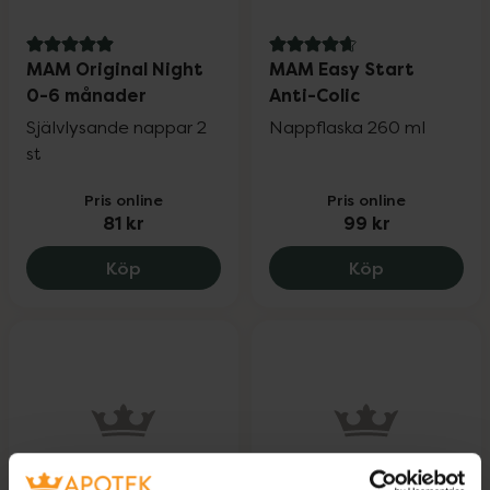
5 av 5 i omdöme
4.7 av 5 i omdöme
MAM Original Night
MAM Easy Start
0-6 månader
Anti-Colic
Självlysande nappar 2
Nappflaska 260 ml
st
Pris online
Pris online
81 kr
99 kr
MAM Original Night 0-6 månader, 81 kr.
MAM Easy Sta
Köp
Köp