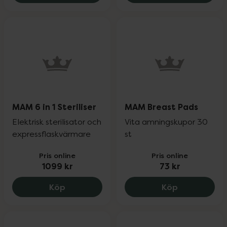
MAM 6 in 1 Steriliser
MAM Breast Pads
Elektrisk sterilisator och
Vita amningskupor 30
expressflaskvärmare
st
Pris online
Pris online
1099 kr
73 kr
MAM 6 in 1 Steriliser, 1099 kr.
MAM Breast 
Köp
Köp