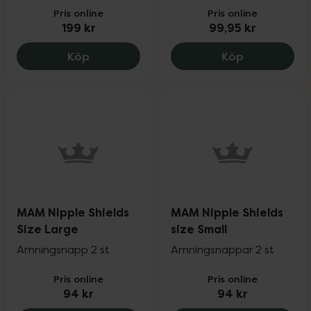
Pris online
Pris online
199 kr
99,95 kr
Bambino Eat-n-play! Bib Polybag, 199 k
Mam Air Sil
Köp
Köp
MAM Nipple Shields
MAM Nipple Shields
Size Large
size Small
Amningsnapp 2 st
Amningsnappar 2 st
Pris online
Pris online
94 kr
94 kr