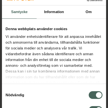
MAM Original Silikon
MAM Original 16-36
Blue 6-16 Månader
månader
Samtycke
Information
Om
Nappar 2 st
Nappar 2 st
Pris online
Pris online
Denna webbplats använder cookies
83 kr
81 kr
Vi använder enhetsidentifierare för att anpassa innehållet
och annonserna till användarna, tillhandahålla funktioner
MAM Original Silikon Blue 6-16 Månader,
MAM Origina
Köp
Köp
för sociala medier och analysera vår trafik. Vi
vidarebefordrar även sådana identifierare och annan
information från din enhet till de sociala medier och
annons- och analysföretag som vi samarbetar med.
Dessa kan i sin tur kombinera informationen med annan
information som du har tillhandahållit eller som de har
samlat in när du har använt deras tjänster. Samtycke till
cookies är frivilligt och du kan när som helst ändra eller
Samtyckesval
återkalla ditt samtycke via webbplatsens
Nödvändig
MAM Teat size3 från
MAM Original Night
cookieinställningar. Ett återkallat samtycke påverkar inte
4+ månader
Silikon Blue 16-36
lagligheten av behandling som skett innan återkallelsen.