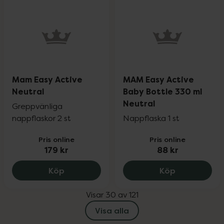
Mam Easy Active
MAM Easy Active
Neutral
Baby Bottle 330 ml
Neutral
Greppvänliga
nappflaskor 2 st
Nappflaska 1 st
Pris online
Pris online
179 kr
88 kr
Mam Easy Active Neutral, 179 kr.
MAM Easy Ac
Köp
Köp
Visar 30 av 121
Visa alla