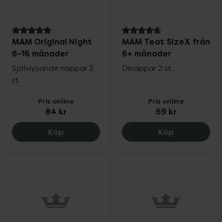
5 av 5 i omdöme
4.8 av 5 i omdöme
MAM Original Night
MAM Teat SizeX från
6-16 månader
6+ månader
Självlysande nappar 2
Dinappar 2 st
st
Pris online
Pris online
84 kr
69 kr
MAM Original Night 6-16 månader, 84 k
MAM Teat Si
Köp
Köp