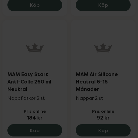
MAM Nipple Shields Size Large, 94 kr.
MAM Nipple S
Köp
Köp
MAM Easy Start
MAM Air Silicone
Anti-Colic 260 ml
Neutral 6-16
Neutral
Månader
Nappflaskor 2 st
Nappar 2 st
Pris online
Pris online
184 kr
92 kr
MAM Easy Start Anti-Colic 260 ml Neutra
MAM Air Sil
Köp
Köp