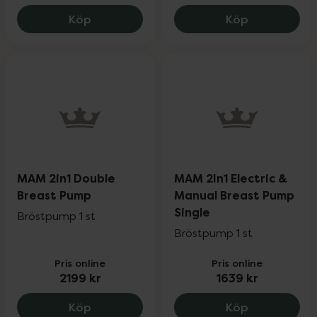
MAM Anti-Colic Nappflaska Från 0+ mån
MAM Move W
Köp
Köp
MAM 2in1 Double
MAM 2In1 Electric &
Breast Pump
Manual Breast Pump
Single
Bröstpump 1 st
Bröstpump 1 st
Pris online
Pris online
2199 kr
1639 kr
MAM 2in1 Double Breast Pump, 2199 kr.
MAM 2In1 El
Köp
Köp