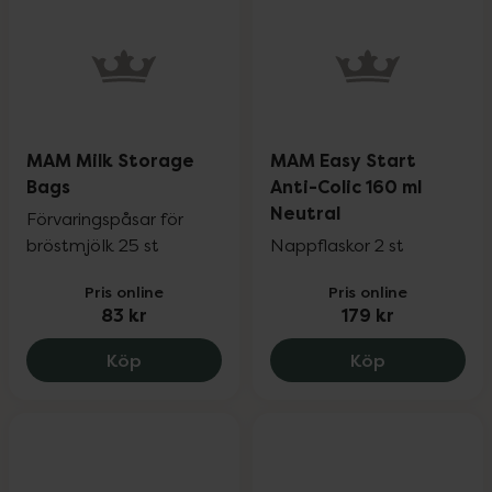
MAM Milk Storage
MAM Easy Start
Bags
Anti-Colic 160 ml
Neutral
Förvaringspåsar för
bröstmjölk 25 st
Nappflaskor 2 st
Pris online
Pris online
83 kr
179 kr
MAM Milk Storage Bags, 83 kr.
MAM Easy Sta
Köp
Köp