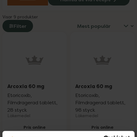
Visar 9 produkter
Filter
Arcoxia 60 mg
Arcoxia 60 mg
Etoricoxib,
Etoricoxib,
Filmdragerad tablett,
Filmdragerad tablett,
28 styck
98 styck
Läkemedel
Läkemedel
Pris online
Pris online
305,30 kr
989 kr