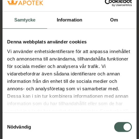
Köp via
Köp via
recept
recept
Samtycke
Information
Om
Denna webbplats använder cookies
Vi använder enhetsidentifierare för att anpassa innehållet
och annonserna till användarna, tillhandahålla funktioner
för sociala medier och analysera vår trafik. Vi
vidarebefordrar även sådana identifierare och annan
information från din enhet till de sociala medier och
Arcoxia 120 mg
Arcoxia 30 mg
annons- och analysföretag som vi samarbetar med.
Etoricoxib,
Etoricoxib,
Dessa kan i sin tur kombinera informationen med annan
Filmdragerad tablett,
Filmdragerad tablett,
information som du har tillhandahållit eller som de har
14 styck
28 styck
samlat in när du har använt deras tjänster. Samtycke till
Läkemedel
Läkemedel
cookies är frivilligt och du kan när som helst ändra eller
Samtyckesval
återkalla ditt samtycke via webbplatsens
Nödvändig
Pris online
Pris online
cookieinställningar. Ett återkallat samtycke påverkar inte
183,50 kr
313 kr