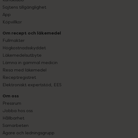
Sajtens tillgänglighet
App
Köpvillkor
Om recept och läkemedel
Fullmakter
Högkostnadsskyddet
Läkemedelsutbyte
Lämna in gammal medicin
Resa med läkemedel
Receptregistret
Elektroniskt expertstöd, EES
Om oss
Pressrum
Jobba hos oss
Hållbarhet
Samarbeten
Ägare och ledningsgrupp