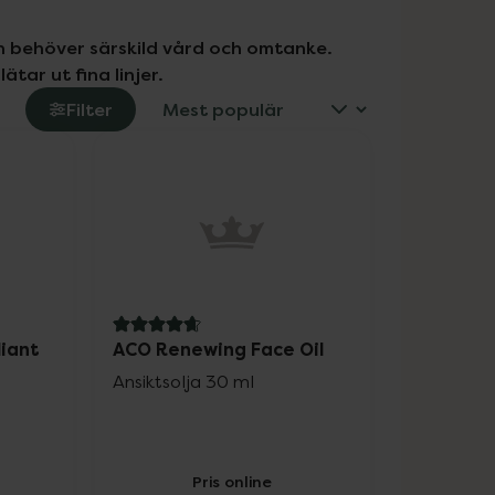
 behöver särskild vård och omtanke. 
ar ut fina linjer.
Filter
4.7 av 5 i omdöme
liant
ACO Renewing Face Oil
Ansiktsolja 30 ml
Pris online