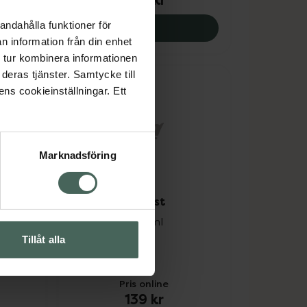
289 kr
andahålla funktioner för
 209 kr.
ace Bright Booster, 215 kr.
ACO Face Age Delay+ Serum
Köp
n information från din enhet
 tur kombinera informationen
deras tjänster. Samtycke till
ens cookieinställningar. Ett
Marknadsföring
4.4 av 5 i omdöme
oliant
ACO Rescue Mist
Ansiktspray, 75 ml
Tillåt alla
Pris online
139 kr