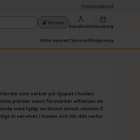
Företagskund
Recept
Kundklubb
Varukorg
Hitta apotek
Tjänster
Rådgivning
ttkräm som verkar på djupet i huden. 
tta partier samt förstärker effekten av 
nde med hjälp av bland annat vitamin E 
tigt in serumet i huden och låt det verka 