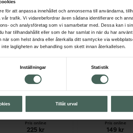
209 kr
215 kr
cookies
e för att anpassa innehållet och annonserna till användarna, tillh
ACO Face Hydrating Vitamin B Booster,
ACO F
Köp
Köp
vår trafik. Vi vidarebefordrar även sådana identifierare och anna
nnons- och analysföretag som vi samarbetar med. Dessa kan i sin
har tillhandahållit eller som de har samlat in när du har använt 
an när som helst ändra eller återkalla ditt samtycke via webbplats
inte lagligheten av behandling som skett innan återkallelsen.
Inställningar
Statistik
4.2 av 5 i omdöme
4.9 av 5 i omdöme
ACO Age Delay Serum
ACO Face Purify Exf
Toner
Anti-age serum 30 ml
Exfolierande toner för
okies
Tillåt urval
ansiktet 150 ml
Pris online
Pris online
225 kr
149 kr