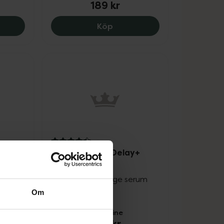
189 kr
kr.
ace Glow Exfoliant Toner, 149 kr.
ACO Renewing Face Oil, 189 
Köp
4.4 av 5 i omdöme
oster
ACO Face Age Delay+
Serum
Vårdande anti-age serum
30 ml
Om
Pris online