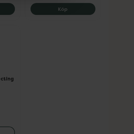
ace Purify Exfoliant Toner, 149 kr.
ACO Rescue Mist, 139 kr.
Köp
ecting
 Cream, 229 kr.