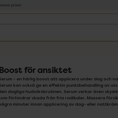
amma priser
Boost för ansiktet
Serum – en härlig boost att applicera under dag och na
Serum kan också ge en effektiv punktbehandling av utsa
den dagliga hudvårdsrutinen. Serum verkar även skydda
som förhindrar skada från fria radikaler. Massera försik