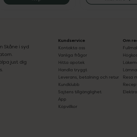
Kundservice
Om re
ån Skåne i syd
Kontakta oss
Fullma
atorn.
Vanliga frågor
Högkos
lpa just dig
Hitta apotek
Läkem
s.
Handla tryggt
Lämna 
Leverans, betalning och retur
Resa 
Kundklubb
Recept
Sajtens tillgänglighet
Elektr
App
Köpvillkor