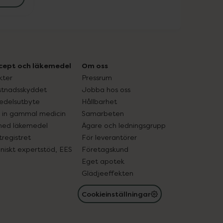
cept och läkemedel
Om oss
kter
Pressrum
tnadsskyddet
Jobba hos oss
edelsutbyte
Hållbarhet
in gammal medicin
Samarbeten
med läkemedel
Ägare och ledningsgrupp
registret
För leverantörer
oniskt expertstöd, EES
Företagskund
Eget apotek
Glädjeeffekten
Cookieinställningar