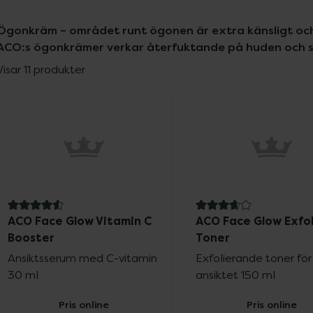
Ögonkräm – området runt ögonen är extra känsligt och
ACO:s ögonkrämer verkar återfuktande på huden och slät
Visar 11 produkter
4.6 av 5 i omdöme
3.8 av 5 i omdöme
ACO Face Glow Vitamin C
ACO Face Glow Exfo
Booster
Toner
Ansiktsserum med C-vitamin
Exfolierande toner för
30 ml
ansiktet 150 ml
Pris online
Pris online