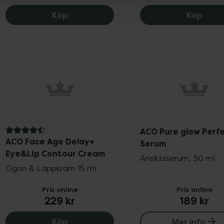
ACO Age Delay Serum, 225 kr.
ACO F
Köp
Köp
ACO Pure glow Perf
4.5 av 5 i omdöme
ACO Face Age Delay+
Serum
Eye&Lip Contour Cream
Ansiktsserum, 30 ml
Ögon & Läppkräm 15 ml
Pris online
Pris online
229 kr
189 kr
ACO Face Age Delay+ Eye&Lip Contour
Köp
Mer info