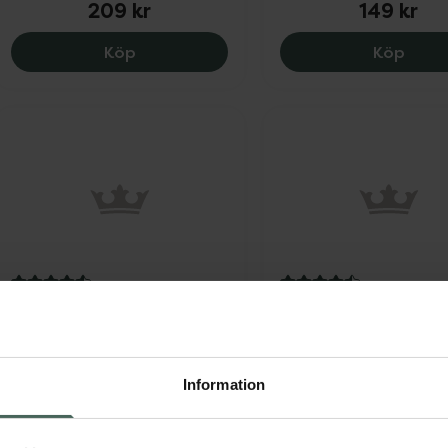
209 kr
149 kr
ACO Face Glow Vitamin C Booster, 209 
ACO F
Köp
Köp
4.6 av 5 i omdöme
4.5 av 5 i omdöme
ACO Face Hydrating
ACO Face Bright Bo
Vitamin B Booster
Ansiktsserum 30 ml
Ansiktsserum, 30 ml
Information
Pris online
Pris online