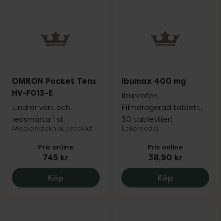
OMRON Pocket Tens
Ibumax 400 mg
HV-F013-E
Ibuprofen,
Lindrar värk och
Filmdragerad tablett,
ledsmärta 1 st
30 tablett(er)
Medicinsteknisk produkt
Läkemedel
Pris online
Pris online
745 kr
38,90 kr
OMRON Pocket Tens HV-F013-E, 745 kr.
Ibumax 400 
Köp
Köp