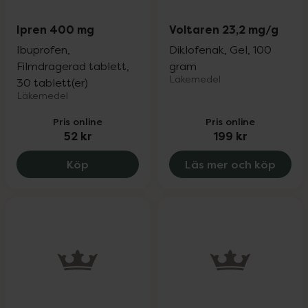
Ipren 400 mg
Voltaren 23,2 mg/g
Ibuprofen,
Diklofenak, Gel, 100
Filmdragerad tablett,
gram
Läkemedel
30 tablett(er)
Läkemedel
Pris online
Pris online
52 kr
199 kr
Ipren 400 mg, 52 kr.
Köp
Läs mer och köp