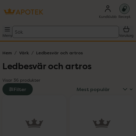
Kundklubb
Recept
Sök
Meny
Varukorg
Hem
Värk
Ledbesvär och artros
Ledbesvär och artros
Visar 36 produkter
Filter