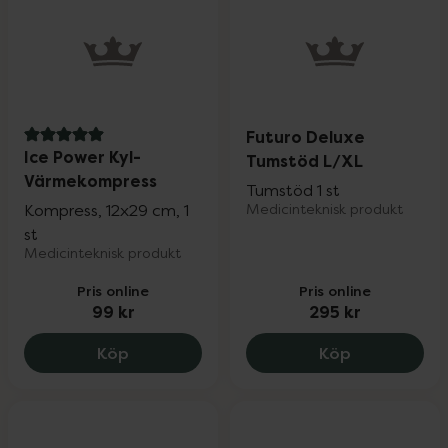
Futuro Deluxe
5 av 5 i omdöme
Ice Power Kyl-
Tumstöd L/XL
Värmekompress
Tumstöd 1 st
Kompress, 12x29 cm, 1
Medicinteknisk produkt
st
Medicinteknisk produkt
Pris online
Pris online
99 kr
295 kr
Ice Power Kyl- Värmekompress, 99 kr.
Futuro Delu
Köp
Köp