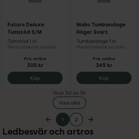
Futuro Deluxe
Mabs Tumbandage
Tumstöd S/M
Höger Svart
Tumstöd 1 st
Tumbandage 1 st
Medicinteknisk produkt
Medicinteknisk produkt
Pris online
Pris online
305 kr
245 kr
Futuro Deluxe Tumstöd S/M, 305 kr.
Mabs Tumba
Köp
Köp
Visar 30 av 36
Visa alla
1
2
Ledbesvär och artros