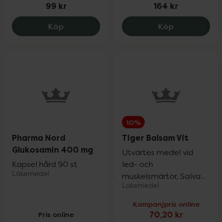
99 kr
164 kr
Ice Power kylande gel, 99 kr.
Ormsalva Fir
Köp
Köp
10%
Pharma Nord
Tiger Balsam Vit
Glukosamin 400 mg
Utvärtes medel vid
Kapsel hård 90 st
led- och
Läkemedel
muskelsmärtor, Salva...
Läkemedel
Kampanjpris online
Pris online
70,20 kr