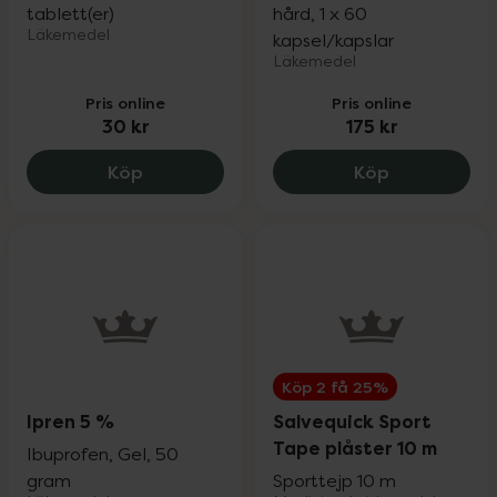
tablett(er)
hård, 1 x 60
Läkemedel
kapsel/kapslar
Läkemedel
Pris online
Pris online
30 kr
175 kr
Ibumetin 400 mg, 30 kr.
Artroxan 62
Köp
Köp
Köp 2 få 25%
Ipren 5 %
Salvequick Sport
Tape plåster 10 m
Ibuprofen, Gel, 50
gram
Sporttejp 10 m