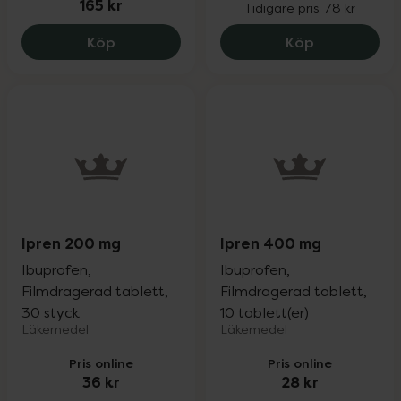
165 kr
Tidigare pris:
78 kr
Pharma Nord Glukosamin 400 mg, 165 k
Tiger Balsam
Köp
Köp
Ipren 200 mg
Ipren 400 mg
Ibuprofen,
Ibuprofen,
Filmdragerad tablett,
Filmdragerad tablett,
30 styck
10 tablett(er)
Läkemedel
Läkemedel
Pris online
Pris online
36 kr
28 kr