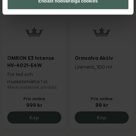
Endast nödvändiga cookies
OMRON E3 Intense
Ormsalva Aktiv
HV-4021-E4W
Liniment, 100 ml
För led och
muskelsmärta 1 st
Medicinsteknisk produkt
Pris online
Pris online
999 kr
99 kr
OMRON E3 Intense HV-4021-E4W, 999 k
Ormsalva Akt
Köp
Köp