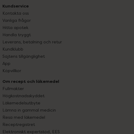
Kundservice
Kontakta oss
Vanliga frågor
Hitta apotek
Handla tryggt
Leverans, betalning och retur
Kundklubb
Sajtens tillgänglighet
App
Köpvillkor
Om recept och läkemedel
Fullmakter
Högkostnadsskyddet
Läkemedelsutbyte
Lämna in gammal medicin
Resa med läkemedel
Receptregistret
Elektroniskt expertstöd, EES