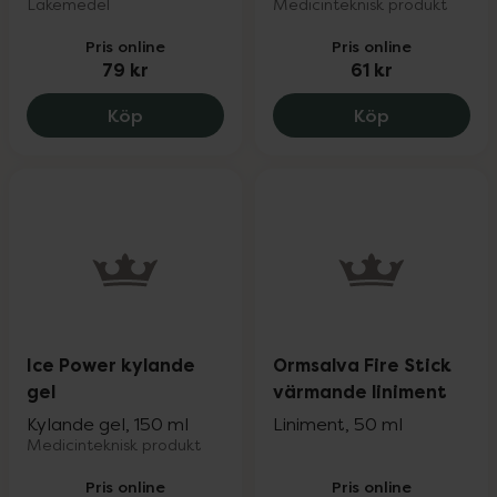
Läkemedel
Medicinteknisk produkt
Pris online
Pris online
79 kr
61 kr
Ipren 5 %, 79 kr.
Salvequick S
Köp
Köp
Ice Power kylande
Ormsalva Fire Stick
gel
värmande liniment
Kylande gel, 150 ml
Liniment, 50 ml
Medicinteknisk produkt
Pris online
Pris online