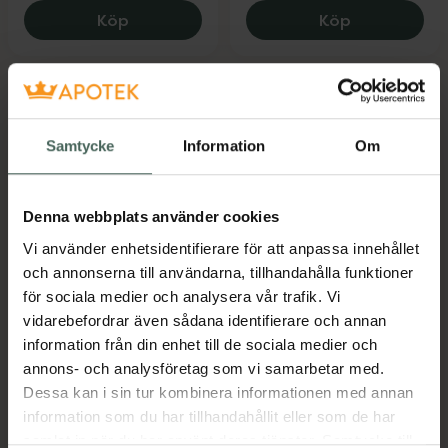
Ipren 200 mg, 36 kr.
Ipren 400 m
Köp
Köp
Samtycke
Information
Om
Denna webbplats använder cookies
Ormsalva Insane
Treo 500 mg/50 mg
Vi använder enhetsidentifierare för att anpassa innehållet
och annonserna till användarna, tillhandahålla funktioner
Liniment, 50 ml
Acetylsalicylsyra,
för sociala medier och analysera vår trafik. Vi
kombinationer exkl.
vidarebefordrar även sådana identifierare och annan
neurolept...
Läkemedel
information från din enhet till de sociala medier och
annons- och analysföretag som vi samarbetar med.
Pris online
Pris online
Dessa kan i sin tur kombinera informationen med annan
189 kr
59 kr
information som du har tillhandahållit eller som de har
Ormsalva Insane, 189 kr.
Treo 500 mg
Köp
Köp
samlat in när du har använt deras tjänster. Samtycke till