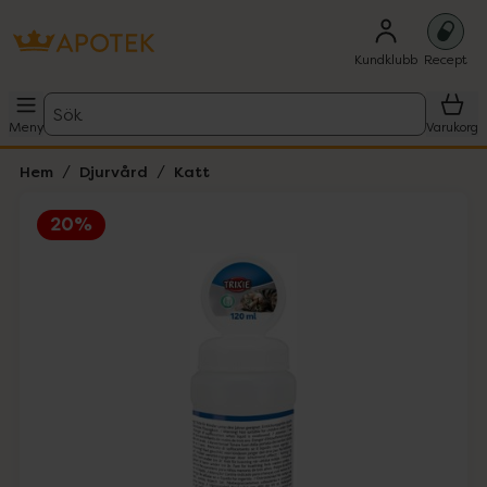
Kundklubb
Recept
Sök
Meny
Varukorg
Hem
Djurvård
Katt
20%
Hoppa över Lista
Lista: . Innehåller 4 objekt.