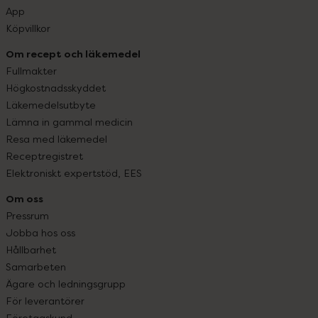
App
Köpvillkor
Om recept och läkemedel
Fullmakter
Högkostnadsskyddet
Läkemedelsutbyte
Lämna in gammal medicin
Resa med läkemedel
Receptregistret
Elektroniskt expertstöd, EES
Om oss
Pressrum
Jobba hos oss
Hållbarhet
Samarbeten
Ägare och ledningsgrupp
För leverantörer
Företagskund