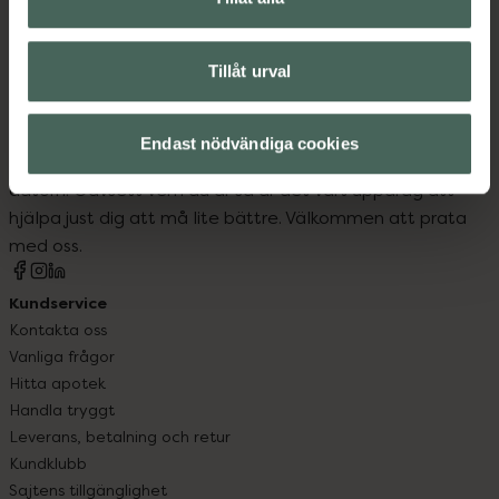
Tillåt urval
Kronans Apotek finns här för dig. Du hittar oss från Skåne i
Endast nödvändiga cookies
syd till Lappland i norr, och online i mobilen och på
datorn. Oavsett vem du är så är det vårt uppdrag att
hjälpa just dig att må lite bättre. Välkommen att prata
med oss.
Kundservice
Kontakta oss
Vanliga frågor
Hitta apotek
Handla tryggt
Leverans, betalning och retur
Kundklubb
Sajtens tillgänglighet